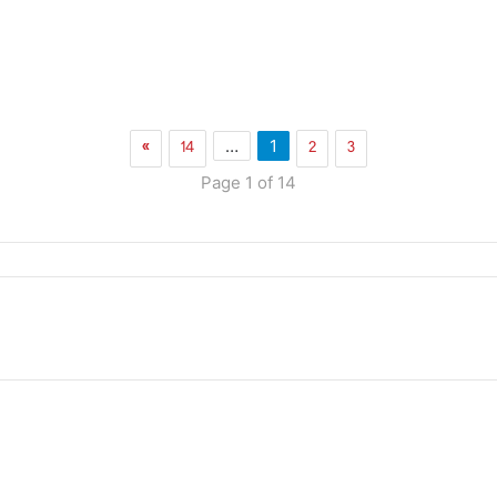
»
14
2
3
…
1
Page 1 of 14