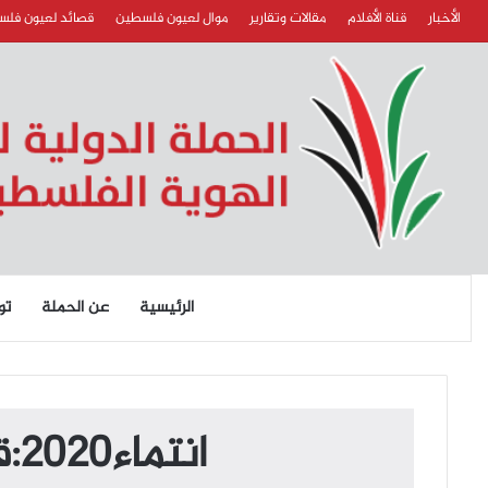
الأخبار
قناة الأفلام
مقالات وتقارير
موال لعيون فلسطين
قصائد لعيون فل
الرئيسية
عن الحملة
تو
انتماء2020:قصائد لعيون فلسطين:ربحي حلوم:الأردن