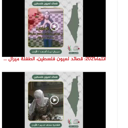
انتماء2021: قصائد لعيون فلسطين، الطفلة ميرال ليث اسعد، الاردن