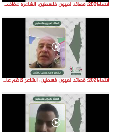
انتماء2021: قصائد لعيون فلسطين، الشاعرة عفاف غنيم، الاردن
انتماء2021: قصائد لعيون فسطين، الشاعر كاظم عايش ،الاردن