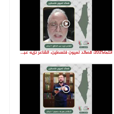
انتماء2021: قصائد لعيون فلسطين، الشاعر نزيه عبد الخالق، لبنان