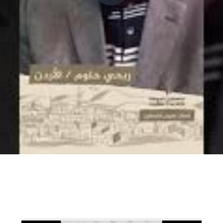
P
l
a
y
V
i