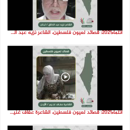
انتماء2021: قصائد لعيون فلسطين، الشاعر نزيه عبد الخالق، لبنان
انتماء2021: قصائد لعيون فلسطين، الشاعرة عفاف غنيم، الاردن