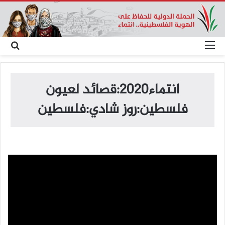
القائمة
بح
عن
انتماء2020:قصائد لعيون
فلسطين:روز شادي:فلسطين