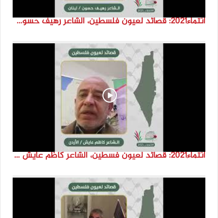
انتماء2021: قصائد لعيون فلسطين، الشاعر رهيف حسون، لبنان
انتماء2021: قصائد لعيون فسطين، الشاعر كاظم عايش ،الاردن