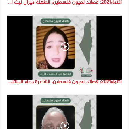
انتماء2021: قصائد لعيون فلسطين، الطفلة ميرال ليث اسعد، الاردن
انتماء2021: قصائد لعيون فلسطين، الشاعرة دعاء البياتنة ، الاردن