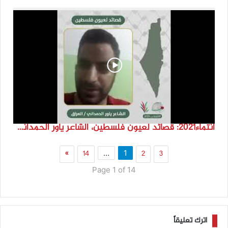
انتماء2021: قصائد لعيون فلسطين، الشاعر ياور الحمداني، العراق
»
14
2
3
…
1
Page 1 of 14
اترك تعليقاً