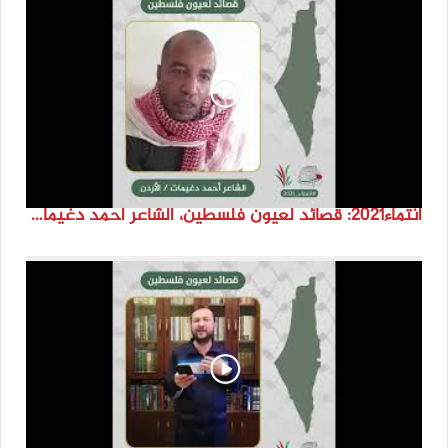
انتماء2021: قصائد لعيون فلسطين، الشاعر احمد دغيمات، الاردن