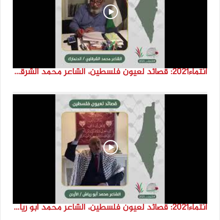
انتماء2021: قصائد لعيون فلسطين، الشاعر محمد الشرقاوي ،الدنمارك
انتماء2021: قصائد لعيون فلسطين، الشاعر محمد ابو رياش، الاردن