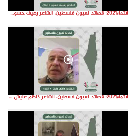
انتماء2021: قصائد لعيون فلسطين، الشاعر رهيف حسون، لبنان
انتماء2021: قصائد لعيون فسطين، الشاعر كاظم عايش ،الاردن