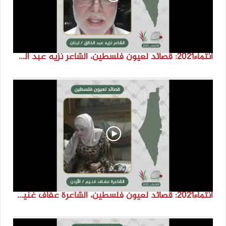
انتماء2021: قصائد لعيون فلسطين، الشاعر نزيه عبد الخالق، لبنان
انتماء2021: قصائد لعيون فلسطين، الشاعرة عفاف غنيم، الاردن