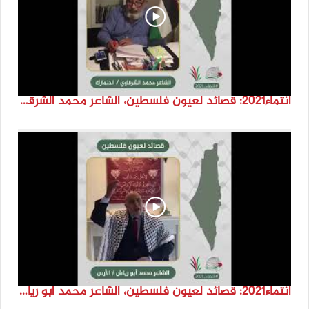
انتماء2021: قصائد لعيون فلسطين، الشاعر محمد الشرقاوي ،الدنمارك
انتماء2021: قصائد لعيون فلسطين، الشاعر محمد ابو رياش، الاردن