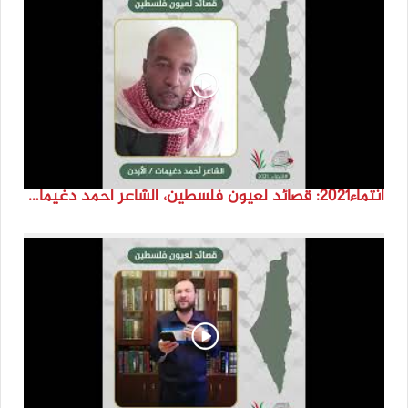
انتماء2021: قصائد لعيون فلسطين، الشاعر احمد دغيمات، الاردن