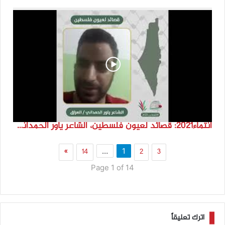
انتماء2021: قصائد لعيون فلسطين، الشاعر ياور الحمداني، العراق
»
14
2
3
…
1
Page 1 of 14
اترك تعليقاً