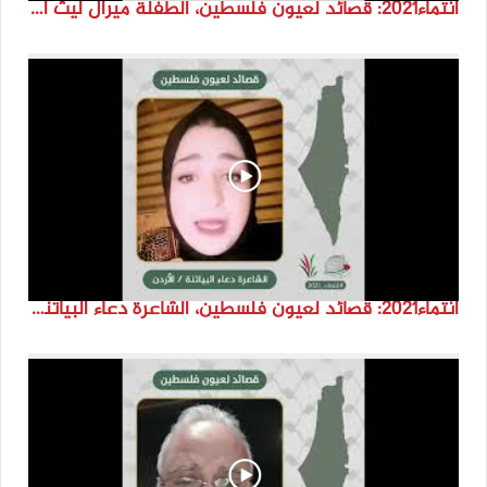
انتماء2021: قصائد لعيون فلسطين، الطفلة ميرال ليث اسعد، الاردن
انتماء2021: قصائد لعيون فلسطين، الشاعرة دعاء البياتنة ، الاردن