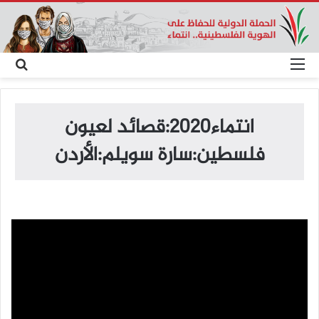
القائمة
بح
عن
انتماء2020:قصائد لعيون
فلسطين:سارة سويلم:الأردن