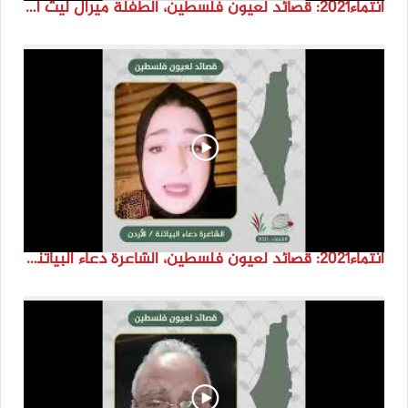
انتماء2021: قصائد لعيون فلسطين، الطفلة ميرال ليث اسعد، الاردن
انتماء2021: قصائد لعيون فلسطين، الشاعرة دعاء البياتنة ، الاردن