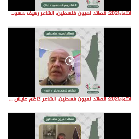
انتماء2021: قصائد لعيون فلسطين، الشاعر رهيف حسون، لبنان
انتماء2021: قصائد لعيون فسطين، الشاعر كاظم عايش ،الاردن