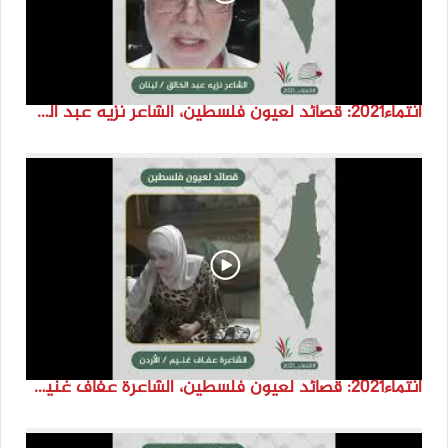
انتماء2021: قصائد لعيون فلسطين، الشاعر نزيه عبد الخالق، لبنان
انتماء2021: قصائد لعيون فلسطين، الشاعرة عفاف غنيم، الاردن