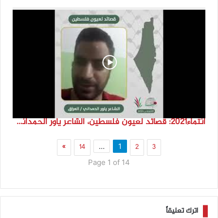
انتماء2021: قصائد لعيون فلسطين، الشاعر ياور الحمداني، العراق
»
14
2
3
…
1
Page 1 of 14
اترك تعليقاً