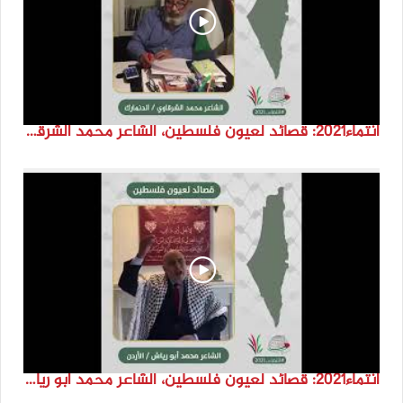
انتماء2021: قصائد لعيون فلسطين، الشاعر محمد الشرقاوي ،الدنمارك
انتماء2021: قصائد لعيون فلسطين، الشاعر محمد ابو رياش، الاردن