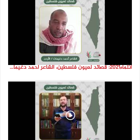
انتماء2021: قصائد لعيون فلسطين، الشاعر احمد دغيمات، الاردن