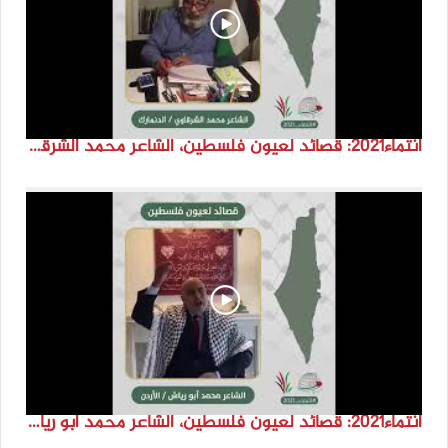
انتماء2021: قصائد لعيون فلسطين، الشاعر محمد الشرقاوي ،الدنمارك
انتماء2021: قصائد لعيون فلسطين، الشاعر محمد ابو رياش، الاردن