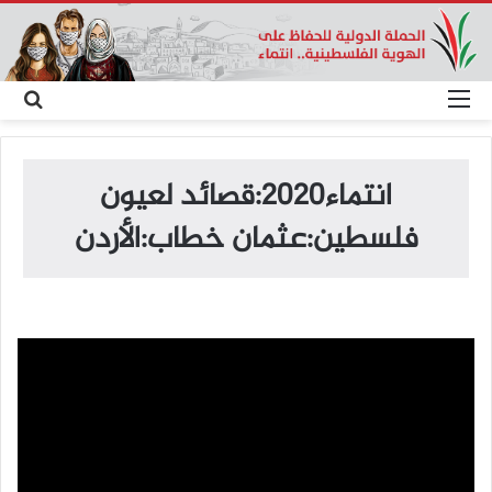
القائمة
بح
عن
انتماء2020:قصائد لعيون
فلسطين:عثمان خطاب:الأردن