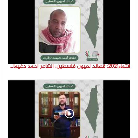
انتماء2021: قصائد لعيون فلسطين، الشاعر احمد دغيمات، الاردن