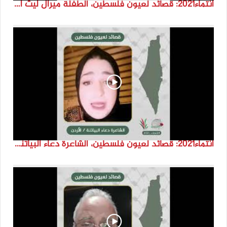
انتماء2021: قصائد لعيون فلسطين، الطفلة ميرال ليث اسعد، الاردن
انتماء2021: قصائد لعيون فلسطين، الشاعرة دعاء البياتنة ، الاردن