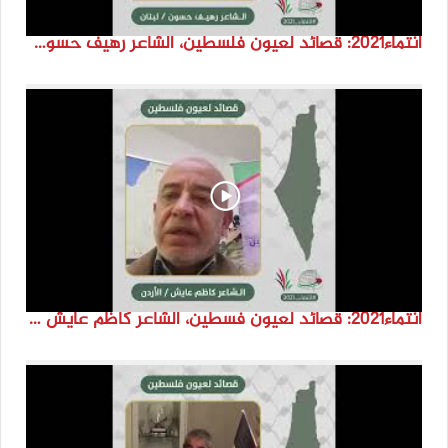
انتماء2021: قصائد لعيون فلسطين، الشاعر رهيف حسون، لبنان
انتماء2021: قصائد لعيون فسطين، الشاعر كاظم عايش ،الاردن