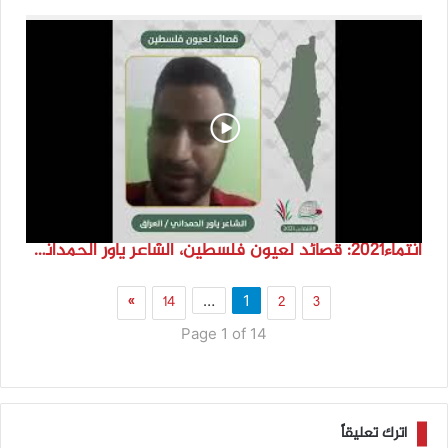
انتماء2021: قصائد لعيون فلسطين، الشاعر ياور الحمداني، العراق
»
14
2
3
…
1
Page 1 of 14
اترك تعليقاً