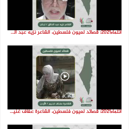
انتماء2021: قصائد لعيون فلسطين، الشاعر نزيه عبد الخالق، لبنان
انتماء2021: قصائد لعيون فلسطين، الشاعرة عفاف غنيم، الاردن