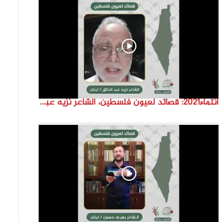
انتماء2021: قصائد لعيون فلسطين، الشاعر نزيه عبد الخالق، لبنان