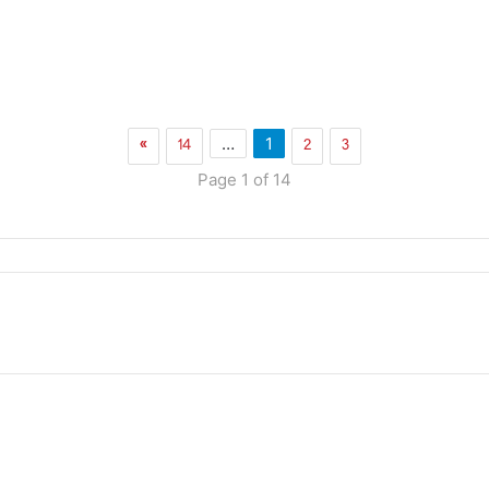
»
14
2
3
…
1
Page 1 of 14