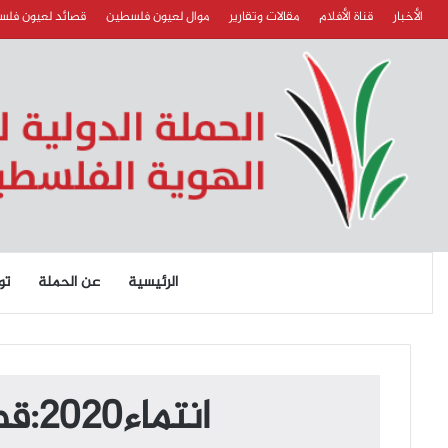
الأخبار
قناة الأفلام
مقالات وتقارير
موال لعيون فلسطين
قصائد لعيون فل
الرئيسية
عن الحملة
تو
انتماء2020:قصائد لعيون فلسطين:علي الشافعي:الأردن