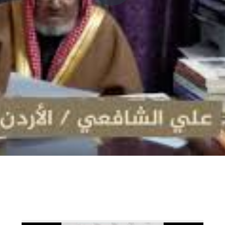
P
l
a
y
V
i