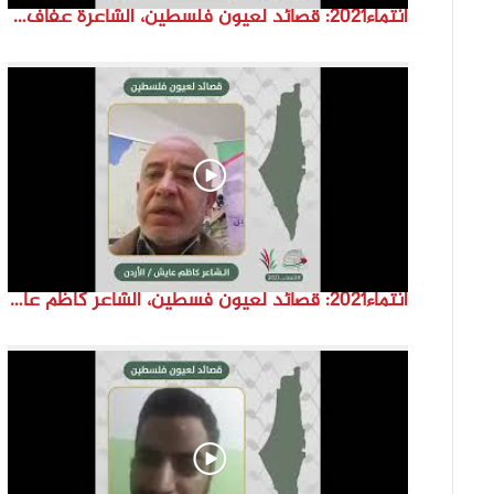
انتماء2021: قصائد لعيون فلسطين، الشاعرة عفاف غنيم، الاردن
انتماء2021: قصائد لعيون فسطين، الشاعر كاظم عايش ،الاردن