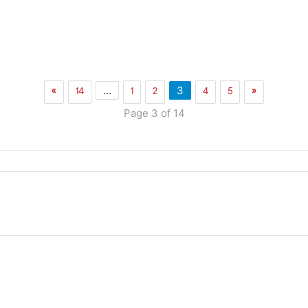
»
14
1
2
4
5
«
…
3
Page 3 of 14