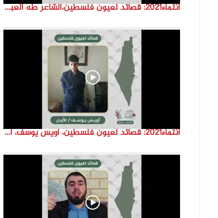
انتماء2021: قصائد لعيون فلسطين،الشاعر طه العبد، لبنان
انتماء2021: قصائد لعيون فلسطين، أويس يوسف، الاردن