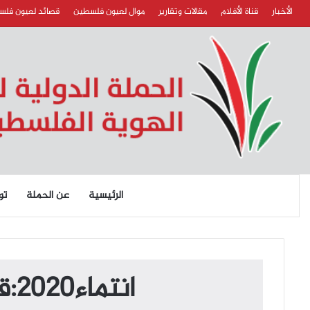
الأخبار
قناة الأفلام
مقالات وتقارير
موال لعيون فلسطين
قصائد لعيون فل
الرئيسية
عن الحملة
تو
انتماء2020:قصائد لعيون فلسطين:مهند دبابنة:الأردن