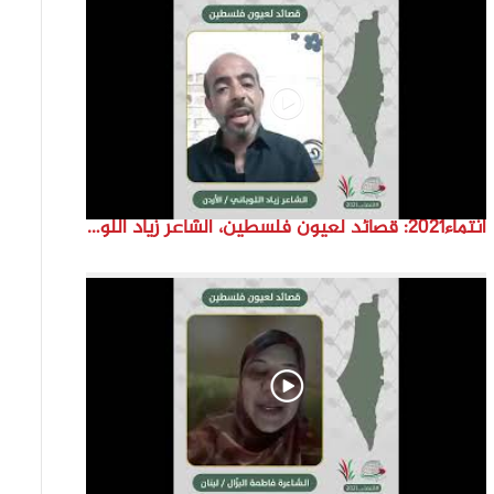
انتماء2021: قصائد لعيون فلسطين، الشاعر زياد اللوباني، الاردن