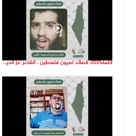
انتماء2021: قصائد لعيون فلسطين ، الشاعر عز الدين أبو حويلة، الاردن