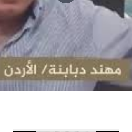
P
l
a
y
V
i