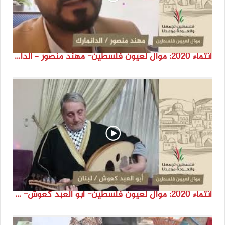
انتماء 2020: موال لعيون فلسطين- مهند منصور – الدانمارك
انتماء 2020: موال لعيون فلسطين- أبو العبد كعوش- لبنان