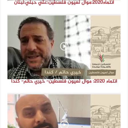
انتماء2020:موال لعيون فلسطين:علي حبلي:لبنان
انتماء 2020: موال لعيون فلسطين- خيري حاتم- كندا