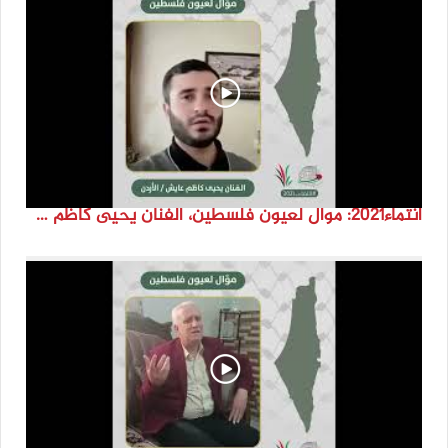
انتماء2021: موال لعيون فلسطين، الفنان يحيى كاظم عايش، الاردن