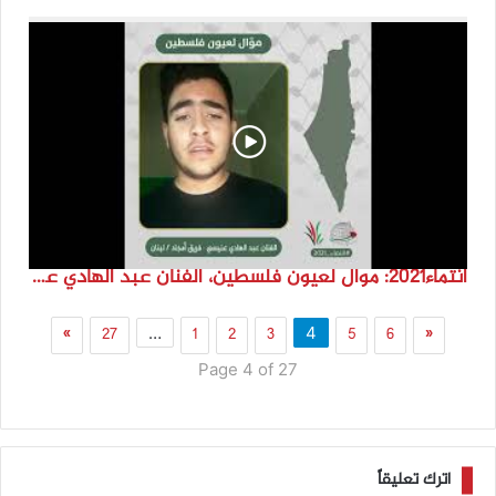
انتماء2021: موال لعيون فلسطين، الفنان عبد الهادي عنيسي – فريق أمجاد، لبنان
»
27
1
2
3
5
6
«
…
4
Page 4 of 27
اترك تعليقاً