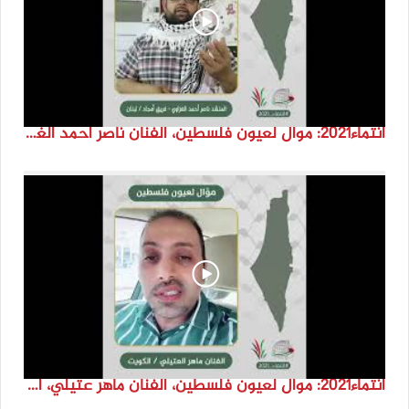
انتماء2021: موال لعيون فلسطين، الفنان ناصر احمد الغزاوي -فريق أمجاد ، لبنان
انتماء2021: موال لعيون فلسطين، الفنان ماهر عتيلي، الكويت