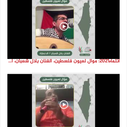
انتماء2021: موال لعيون فلسطين، الفنان بلال شعبان، الدنمارك