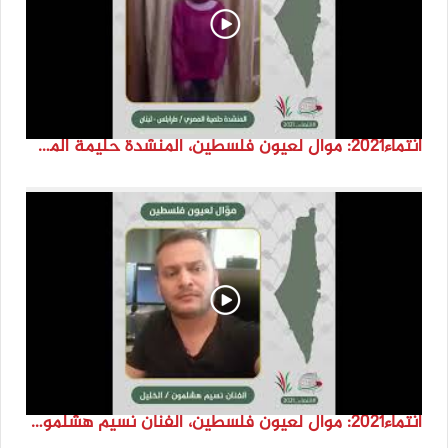
انتماء2021: موال لعيون فلسطين، المنشدة حليمة المصري، لبنان
انتماء2021: موال لعيون فلسطين، الفنان نسيم هشلمون، فلسطين