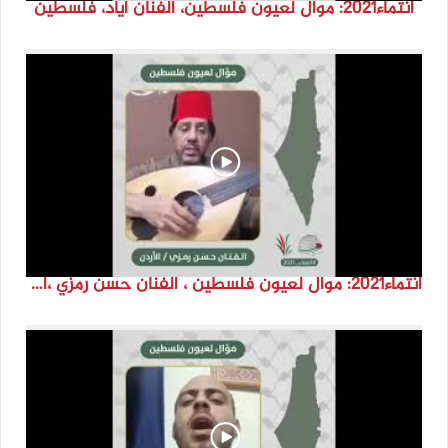
انتماء2021: موال لعيون فلسطين، الفنان اياد، فلسطين
انتماء2021: موال لعيون فلسطين ، الفنان حسن رمزي ،الاردن