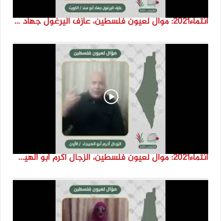
انتماء2021: موال لعيون فلسطين، عازف اليرغول جهاد أبو سند، الكويت
انتماء2021: موال لعيون فلسطين، الزجال أكرم أبو الهيجا، الاردن