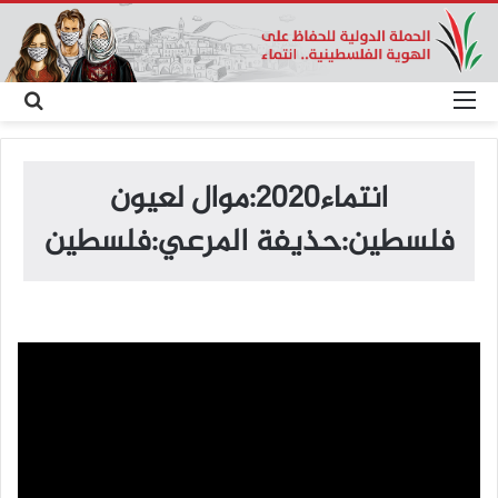
القائمة
بح
عن
انتماء2020:موال لعيون
فلسطين:حذيفة المرعي:فلسطين