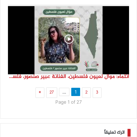
انتماء: موال لعيون فلسطين، الفنانة عبير صنصور، فلسطين
»
27
2
3
…
1
Page 1 of 27
اترك تعليقاً