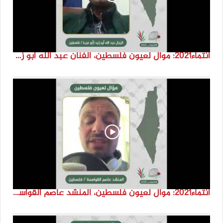
انتماء2021: موال لعيون فلسطين، الفنان عبد الله ابو زنيد، فلسطين
انتماء2021: موال لعيون فلسطين، المنشد عاصم القواسمة، الاردن