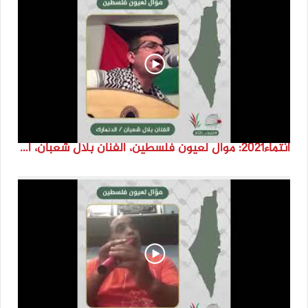
انتماء2021: موال لعيون فلسطين، الفنان بلال شعبان، الدنمارك