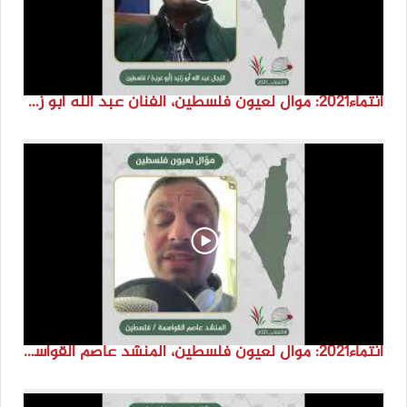
انتماء2021: موال لعيون فلسطين، الفنان عبد الله ابو زنيد، فلسطين
انتماء2021: موال لعيون فلسطين، المنشد عاصم القواسمة، الاردن