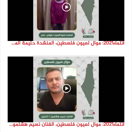
انتماء2021: موال لعيون فلسطين، المنشدة حليمة المصري، لبنان
انتماء2021: موال لعيون فلسطين، الفنان نسيم هشلمون، فلسطين