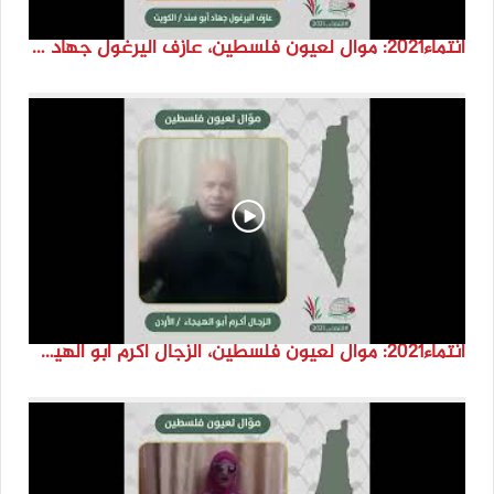
انتماء2021: موال لعيون فلسطين، عازف اليرغول جهاد أبو سند، الكويت
انتماء2021: موال لعيون فلسطين، الزجال أكرم أبو الهيجا، الاردن