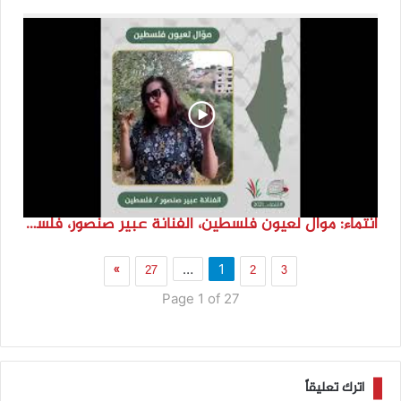
انتماء: موال لعيون فلسطين، الفنانة عبير صنصور، فلسطين
»
27
2
3
…
1
Page 1 of 27
اترك تعليقاً