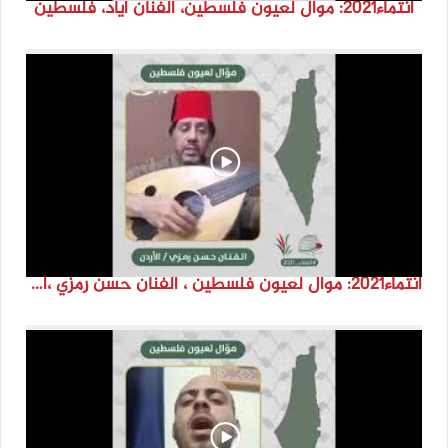
انتماء2021: موال لعيون فلسطين، الفنان اياد، فلسطين
انتماء2021: موال لعيون فلسطين ، الفنان حسن رمزي ،الاردن