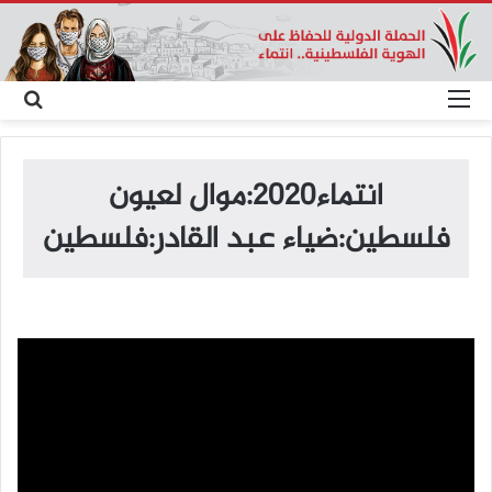
القائمة
بح
عن
انتماء2020:موال لعيون
فلسطين:ضياء عبد القادر:فلسطين