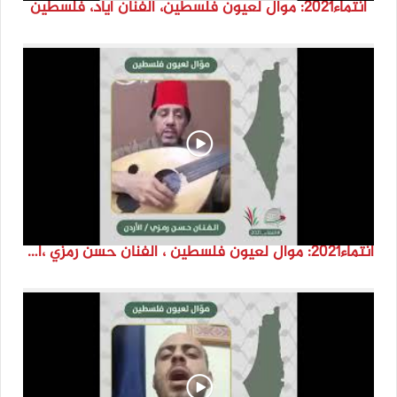
انتماء2021: موال لعيون فلسطين، الفنان اياد، فلسطين
انتماء2021: موال لعيون فلسطين ، الفنان حسن رمزي ،الاردن