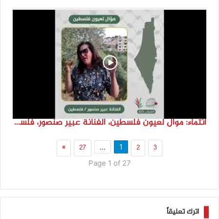
انتماء: موال لعيون فلسطين، الفنانة عبير صنصور، فلسطين
»
27
2
3
…
1
Page 1 of 27
اترك تعليقاً