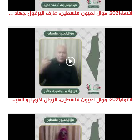
انتماء2021: موال لعيون فلسطين، عازف اليرغول جهاد أبو سند، الكويت
انتماء2021: موال لعيون فلسطين، الزجال أكرم أبو الهيجا، الاردن