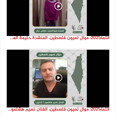
انتماء2021: موال لعيون فلسطين، المنشدة حليمة المصري، لبنان
انتماء2021: موال لعيون فلسطين، الفنان نسيم هشلمون، فلسطين