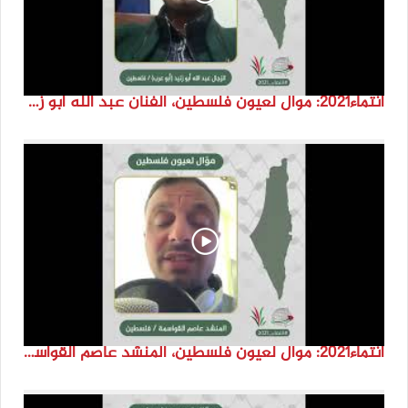
انتماء2021: موال لعيون فلسطين، الفنان عبد الله ابو زنيد، فلسطين
انتماء2021: موال لعيون فلسطين، المنشد عاصم القواسمة، الاردن