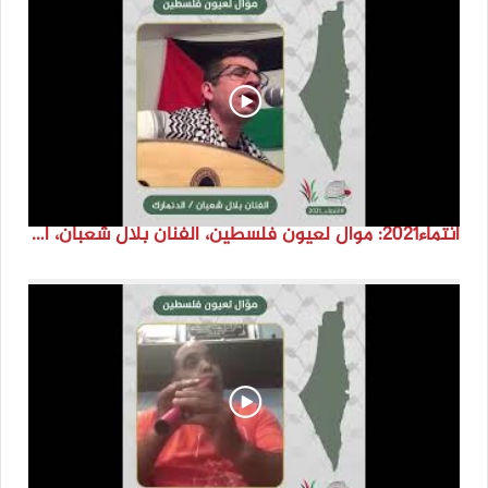
انتماء2021: موال لعيون فلسطين، الفنان بلال شعبان، الدنمارك