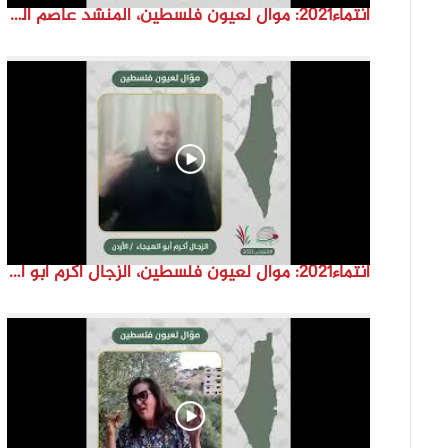
انتماء2021: موال لعيون فلسطين، المنشد عاصم القواسمة، الاردن
انتماء2021: موال لعيون فلسطين، الزجال أكرم أبو الهيجا، الاردن