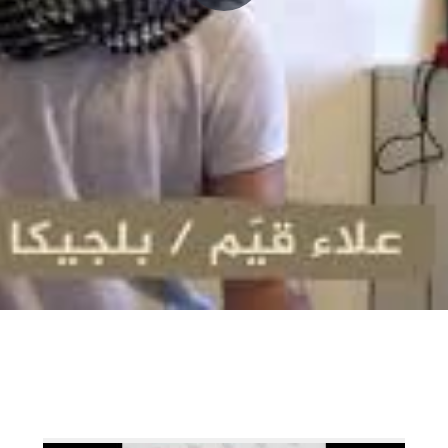
P
l
a
y
V
i