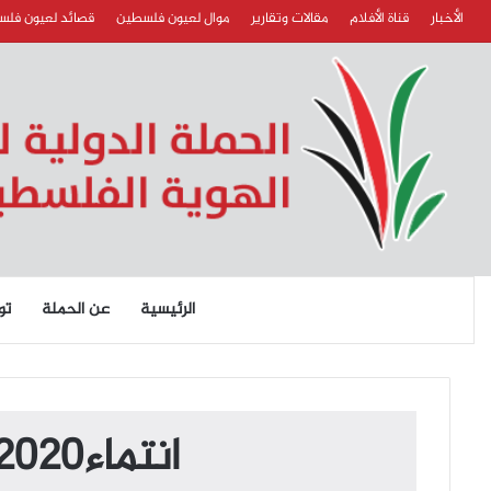
الأخبار
قناة الأفلام
مقالات وتقارير
موال لعيون فلسطين
قصائد لعيون فل
الرئيسية
عن الحملة
تو
انتماء2020:موال لعيون فلسطين:علاء قيّم:بلجيكا