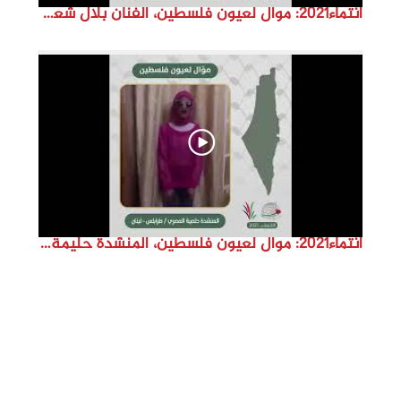
انتماء2021: موال لعيون فلسطين، الفنان بلال شعبان، الدنمارك
انتماء2021: موال لعيون فلسطين، المنشدة حليمة المصري، لبنان