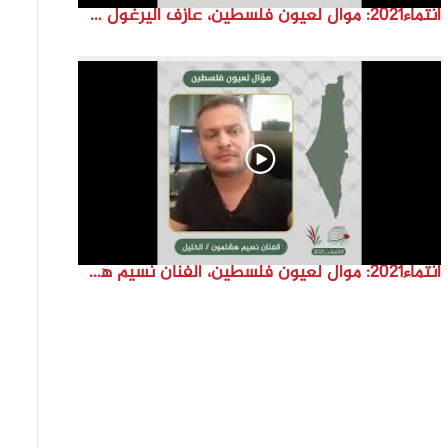
انتماء2021: موال لعيون فلسطين، عازف اليرغول جهاد أبو سند، الكويت
انتماء2021: موال لعيون فلسطين، الفنان نسيم هشلمون، فلسطين