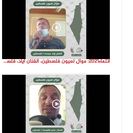
انتماء2021: موال لعيون فلسطين، الفنان اياد، فلسطين