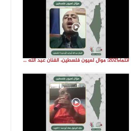
انتماء2021: موال لعيون فلسطين، الفنان عبد الله ابو زنيد، فلسطين