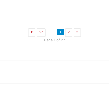
»
27
2
3
…
1
Page 1 of 27