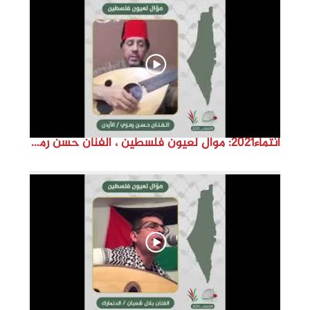
d
e
o
انتماء2021: موال لعيون فلسطين ، الفنان حسن رمزي ،الاردن