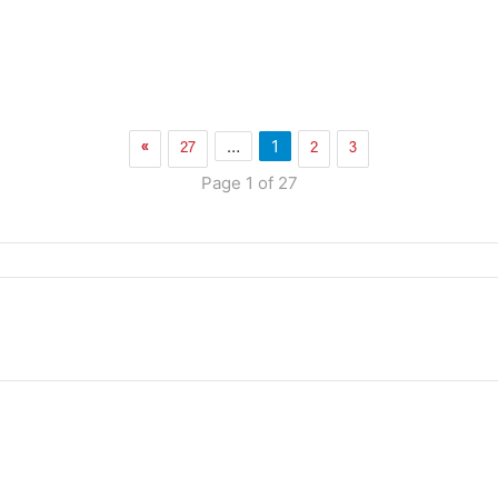
»
27
2
3
…
1
Page 1 of 27