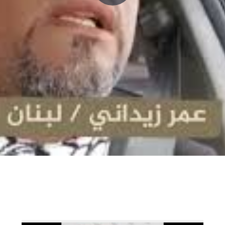
P
l
a
y
V
i