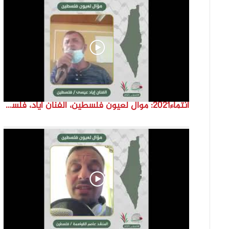
انتماء2021: موال لعيون فلسطين، الفنان اياد، فلسطين