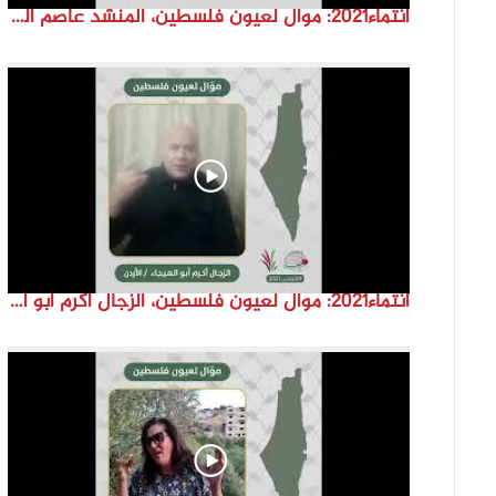
انتماء2021: موال لعيون فلسطين، المنشد عاصم القواسمة، الاردن
انتماء2021: موال لعيون فلسطين، الزجال أكرم أبو الهيجا، الاردن