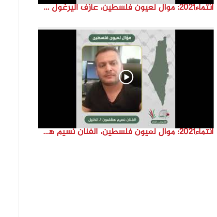
انتماء2021: موال لعيون فلسطين، عازف اليرغول جهاد أبو سند، الكويت
انتماء2021: موال لعيون فلسطين، الفنان نسيم هشلمون، فلسطين