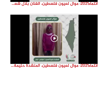
انتماء2021: موال لعيون فلسطين، الفنان بلال شعبان، الدنمارك
انتماء2021: موال لعيون فلسطين، المنشدة حليمة المصري، لبنان