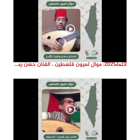
d
e
o
انتماء2021: موال لعيون فلسطين ، الفنان حسن رمزي ،الاردن