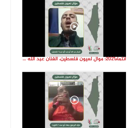
انتماء2021: موال لعيون فلسطين، الفنان عبد الله ابو زنيد، فلسطين