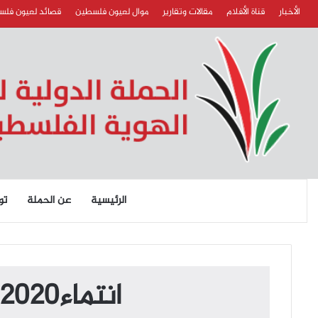
الأخبار
قناة الأفلام
مقالات وتقارير
موال لعيون فلسطين
قصائد لعيون فل
الرئيسية
عن الحملة
تو
انتماء2020:موال لعيون فلسطين:عمر زيداني:لبنان