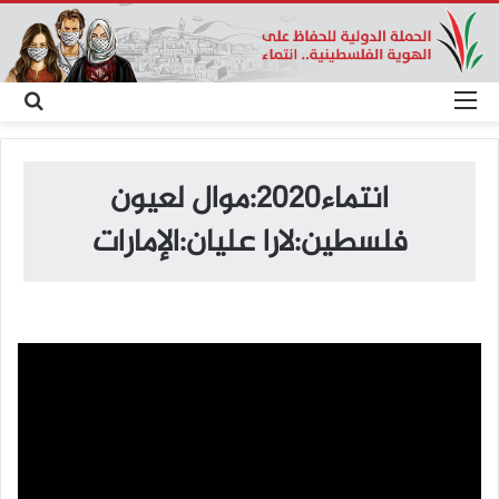
القائمة
بح
عن
انتماء2020:موال لعيون
فلسطين:لارا عليان:الإمارات