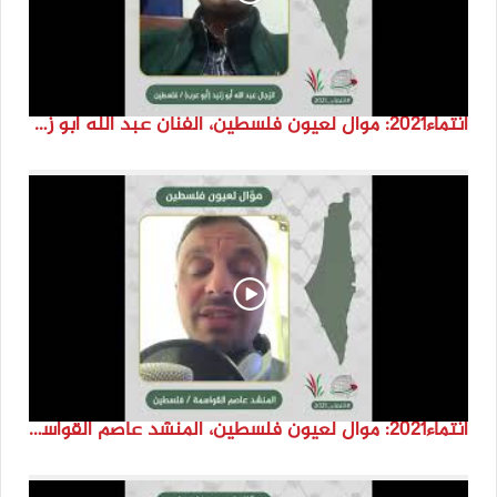
انتماء2021: موال لعيون فلسطين، الفنان عبد الله ابو زنيد، فلسطين
انتماء2021: موال لعيون فلسطين، المنشد عاصم القواسمة، الاردن