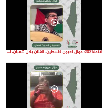
انتماء2021: موال لعيون فلسطين، الفنان بلال شعبان، الدنمارك