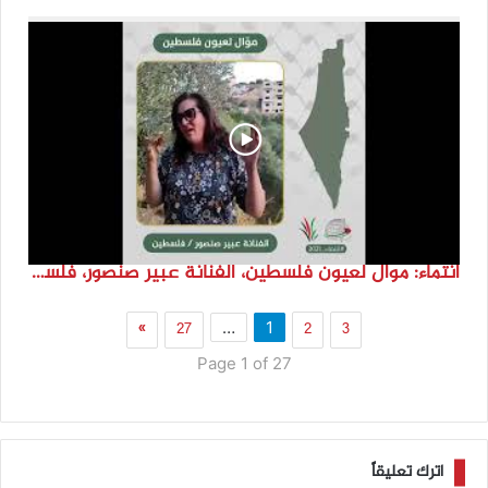
انتماء: موال لعيون فلسطين، الفنانة عبير صنصور، فلسطين
»
27
2
3
…
1
Page 1 of 27
اترك تعليقاً