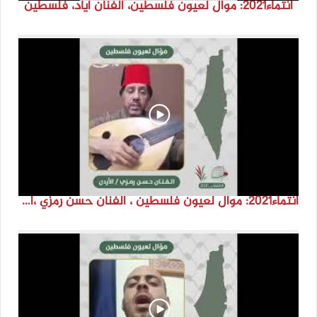
انتماء2021: موال لعيون فلسطين، الفنان اياد، فلسطين
انتماء2021: موال لعيون فلسطين ، الفنان حسن رمزي ،الاردن