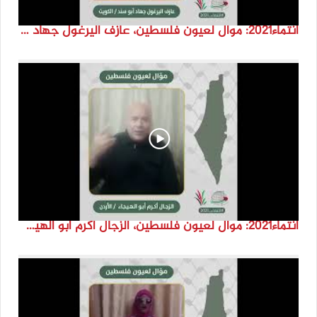
انتماء2021: موال لعيون فلسطين، عازف اليرغول جهاد أبو سند، الكويت
انتماء2021: موال لعيون فلسطين، الزجال أكرم أبو الهيجا، الاردن