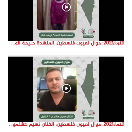
انتماء2021: موال لعيون فلسطين، المنشدة حليمة المصري، لبنان
انتماء2021: موال لعيون فلسطين، الفنان نسيم هشلمون، فلسطين