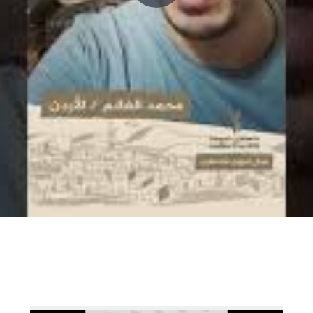
P
l
a
y
V
i