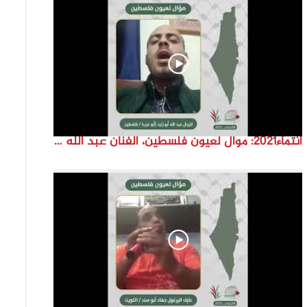
انتماء2021: موال لعيون فلسطين، الفنان عبد الله ابو زنيد، فلسطين