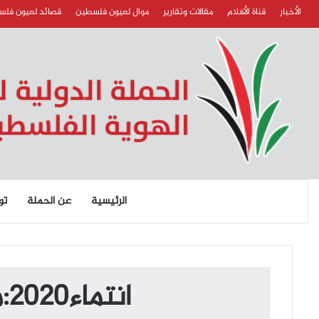
الأخبار
قناة الأفلام
مقالات وتقارير
موال لعيون فلسطين
قصائد لعيون فل
الرئيسية
عن الحملة
تو
انتماء2020:موال لعيون فلسطين:محمد الغانم:الأردن