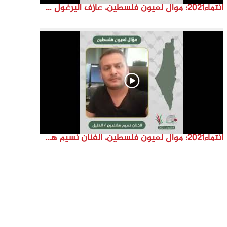
انتماء2021: موال لعيون فلسطين، عازف اليرغول جهاد أبو سند، الكويت
انتماء2021: موال لعيون فلسطين، الفنان نسيم هشلمون، فلسطين