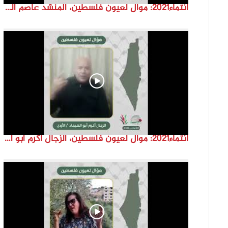
انتماء2021: موال لعيون فلسطين، المنشد عاصم القواسمة، الاردن
انتماء2021: موال لعيون فلسطين، الزجال أكرم أبو الهيجا، الاردن