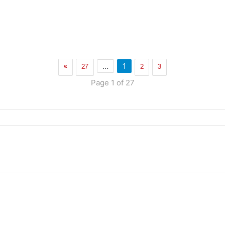
»
27
2
3
…
1
Page 1 of 27