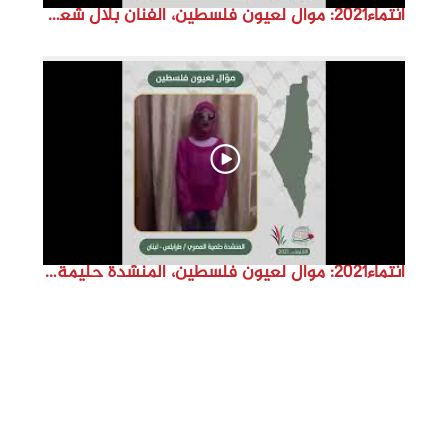
انتماء2021: موال لعيون فلسطين، الفنان بلال شعبان، الدنمارك
انتماء2021: موال لعيون فلسطين، المنشدة حليمة المصري، لبنان