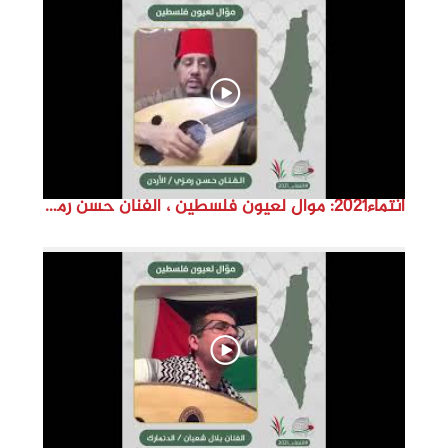
d
e
o
انتماء2021: موال لعيون فلسطين ، الفنان حسن رمزي ،الاردن