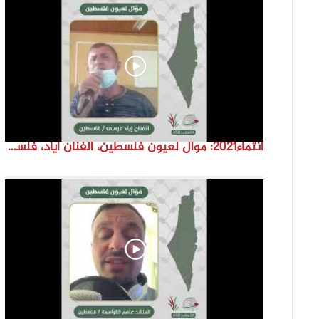
انتماء2021: موال لعيون فلسطين، الفنان اياد، فلسطين