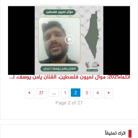
انتماء2021: موال لعيون فلسطين، الفنان يامن يوسف، لبنان
»
27
1
3
4
«
…
2
Page 2 of 27
اترك تعليقاً