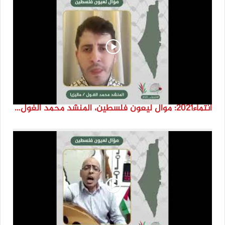
انتماء2021: موال ليعون فلسطين، المنشد محمد الغول، ماليزيا