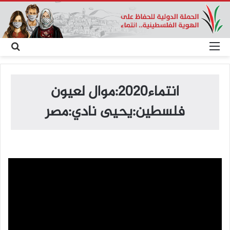
القائمة
بح
عن
انتماء2020:موال لعيون
فلسطين:يحيى نادي:مصر