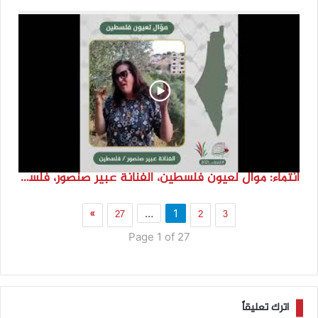
انتماء: موال لعيون فلسطين، الفنانة عبير صنصور، فلسطين
»
27
2
3
…
1
Page 1 of 27
اترك تعليقاً