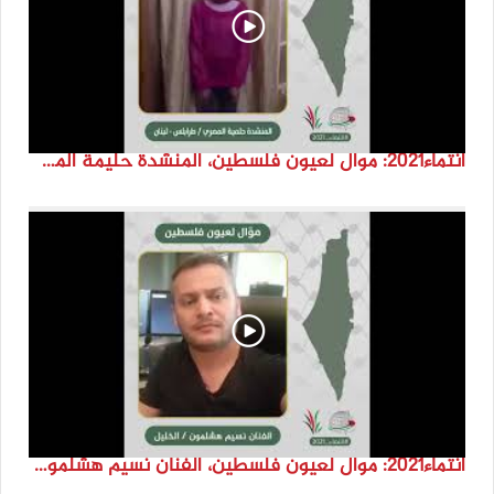
انتماء2021: موال لعيون فلسطين، المنشدة حليمة المصري، لبنان
انتماء2021: موال لعيون فلسطين، الفنان نسيم هشلمون، فلسطين