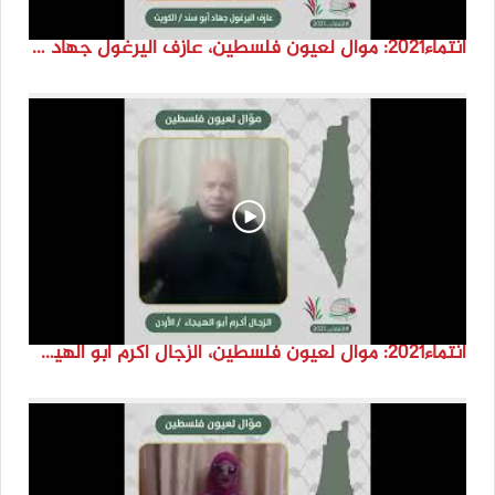
انتماء2021: موال لعيون فلسطين، عازف اليرغول جهاد أبو سند، الكويت
انتماء2021: موال لعيون فلسطين، الزجال أكرم أبو الهيجا، الاردن