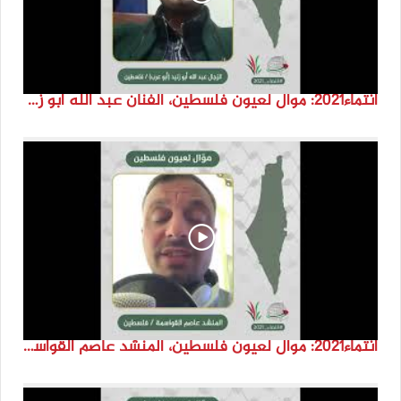
انتماء2021: موال لعيون فلسطين، الفنان عبد الله ابو زنيد، فلسطين
انتماء2021: موال لعيون فلسطين، المنشد عاصم القواسمة، الاردن