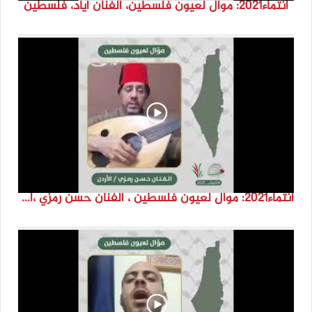
انتماء2021: موال لعيون فلسطين، الفنان اياد، فلسطين
انتماء2021: موال لعيون فلسطين ، الفنان حسن رمزي ،الاردن