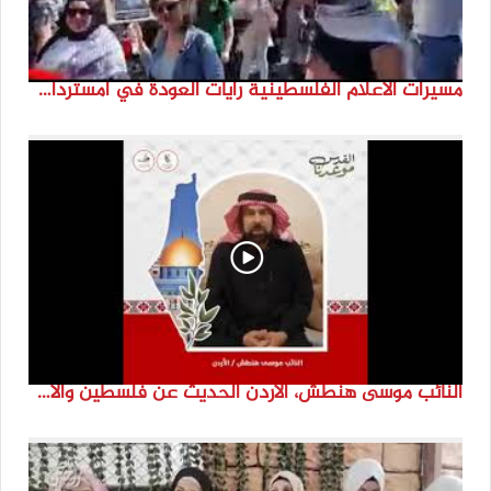
مسيرات الاعلام الفلسطينية رايات العودة في امستردام #النكبة74 #انتماء2022 #القدس_موعدنا
النائب موسى هنطش، الأردن الحديث عن فلسطين والاقصى هو عنصر تحدي من تحديات الأُمة في تاريخها الطويل. #انتماء2022