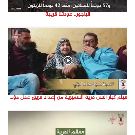
الياجور.. عودتنا قريبة
فيلم كبار السن قرية السميرية من إعداد فريق عمل مؤسسة هوية