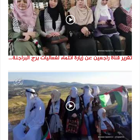
تقرير قناة راجعين عن زيارة انتماء لفعاليات برج البراجنة اعداد جنى شحرور