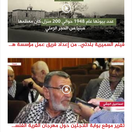
فيلم السميرية بلدتي.. من إعداد فريق عمل مؤسسة هوية
تقرير موقع بوابة اللاجئين حول مهرجان القرية الفلسطينية ( السميرية بلدتي)