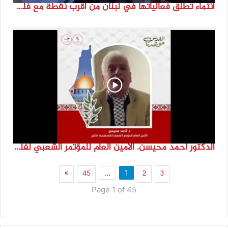
انتماء تطلق فعالياتها في لبنان من أقرب نقطة مع فلسطين المحتلة في ذكرى النكبة_74تقرير: جنى شحرور
الدكتور احمد محيسن. الامين العام للمؤتمر الشعبي لفلسطينيي الخارج
»
45
2
3
…
1
Page 1 of 45