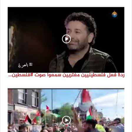
ردة فعل فلسطينيين مغتربين سمعوا صوت #فلسطين لأول مرة #نتماء2022 #القدس_موعدنا #النكبة74