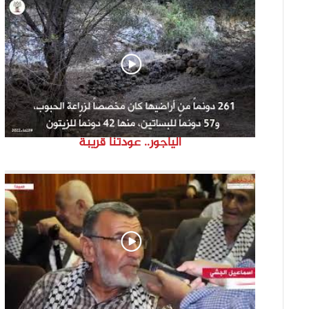
الياجور.. عودتنا قريبة