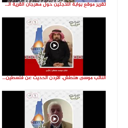
تقرير موقع بوابة اللاجئين حول مهرجان القرية الفلسطينية ( السميرية بلدتي)
النائب موسى هنطش، الأردن الحديث عن فلسطين والاقصى هو عنصر تحدي من تحديات الأُمة في تاريخها الطويل. #انتماء2022