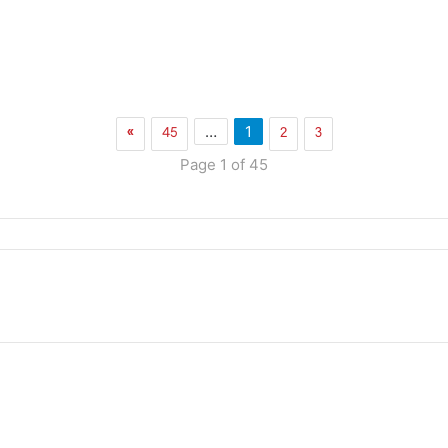
»
45
2
3
…
1
Page 1 of 45