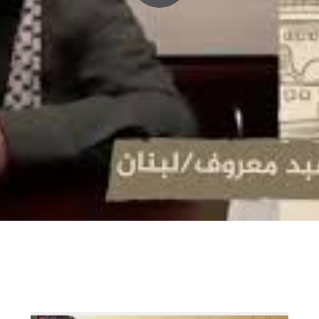
P
l
a
y
V
i