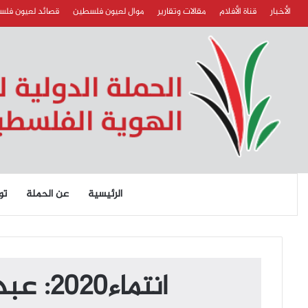
الأخبار
قناة الأفلام
مقالات وتقارير
موال لعيون فلسطين
قصائد لعيون فل
الرئيسية
عن الحملة
تو
انتماء2020: عبد معروف – كاتب وصحفي فلسطيني – لبنان