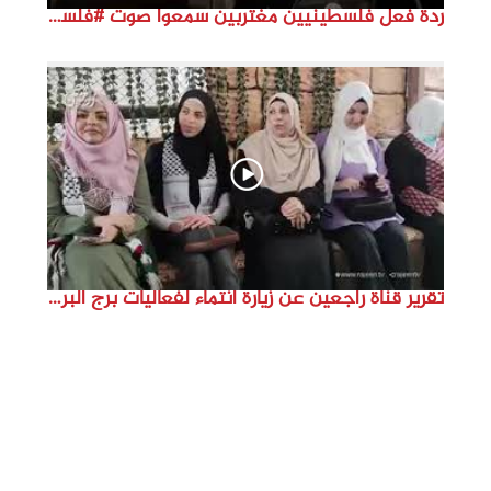
ردة فعل فلسطينيين مغتربين سمعوا صوت #فلسطين لأول مرة #نتماء2022 #القدس_موعدنا #النكبة74
تقرير قناة راجعين عن زيارة انتماء لفعاليات برج البراجنة اعداد جنى شحرور