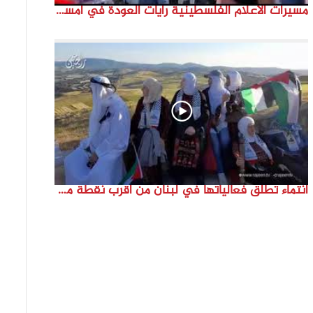
مسيرات الاعلام الفلسطينية رايات العودة في امستردام #النكبة74 #انتماء2022 #القدس_موعدنا
انتماء تطلق فعالياتها في لبنان من أقرب نقطة مع فلسطين المحتلة في ذكرى النكبة_74تقرير: جنى شحرور