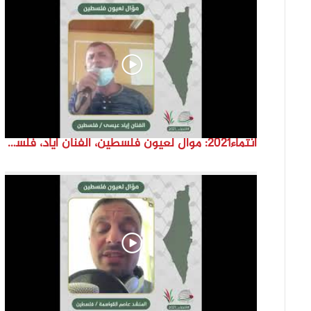
انتماء2021: موال لعيون فلسطين، الفنان اياد، فلسطين