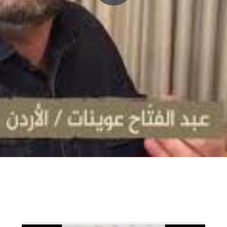
P
l
a
y
V
i