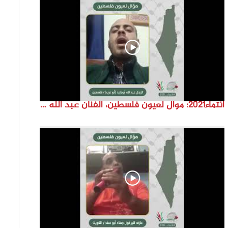
انتماء2021: موال لعيون فلسطين، الفنان عبد الله ابو زنيد، فلسطين