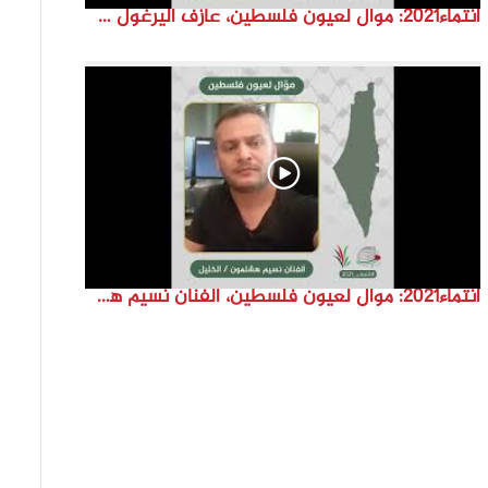
انتماء2021: موال لعيون فلسطين، عازف اليرغول جهاد أبو سند، الكويت
انتماء2021: موال لعيون فلسطين، الفنان نسيم هشلمون، فلسطين