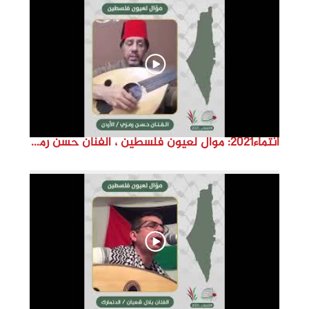
d
e
o
انتماء2021: موال لعيون فلسطين ، الفنان حسن رمزي ،الاردن