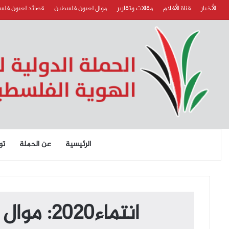
الأخبار
قناة الأفلام
مقالات وتقارير
موال لعيون فلسطين
قصائد لعيون فل
الرئيسية
عن الحملة
تو
انتماء2020: موال لعيون فلسطين – عبد الفتّاح عوينات – الأردن