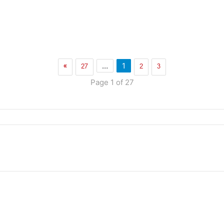
»
27
2
3
…
1
Page 1 of 27