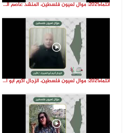
انتماء2021: موال لعيون فلسطين، المنشد عاصم القواسمة، الاردن
انتماء2021: موال لعيون فلسطين، الزجال أكرم أبو الهيجا، الاردن