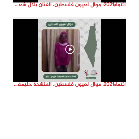
انتماء2021: موال لعيون فلسطين، الفنان بلال شعبان، الدنمارك
انتماء2021: موال لعيون فلسطين، المنشدة حليمة المصري، لبنان