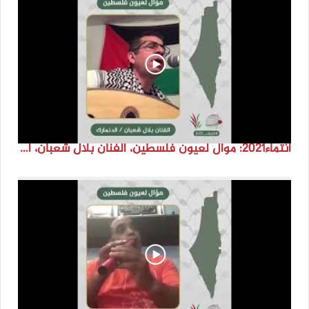
انتماء2021: موال لعيون فلسطين، الفنان بلال شعبان، الدنمارك