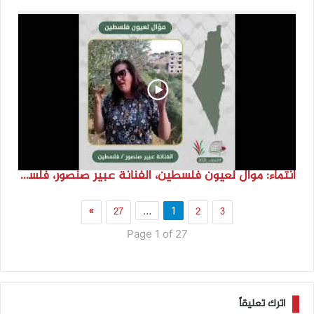
انتماء: موال لعيون فلسطين، الفنانة عبير صنصور، فلسطين
»
27
2
3
…
1
Page 1 of 27
اترك تعليقاً