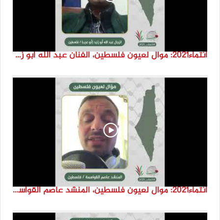
انتماء2021: موال لعيون فلسطين، الفنان عبد الله ابو زنيد، فلسطين
انتماء2021: موال لعيون فلسطين، المنشد عاصم القواسمة، الاردن