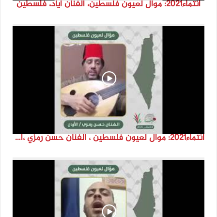
انتماء2021: موال لعيون فلسطين، الفنان اياد، فلسطين
انتماء2021: موال لعيون فلسطين ، الفنان حسن رمزي ،الاردن