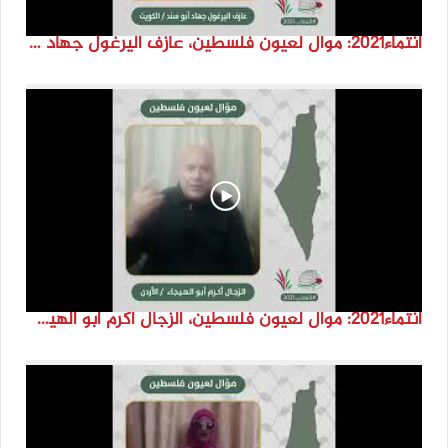
انتماء2021: موال لعيون فلسطين، عازف اليرغول جهاد أبو سند، الكويت
انتماء2021: موال لعيون فلسطين، الزجال أكرم أبو الهيجا، الاردن