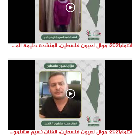
انتماء2021: موال لعيون فلسطين، المنشدة حليمة المصري، لبنان
انتماء2021: موال لعيون فلسطين، الفنان نسيم هشلمون، فلسطين