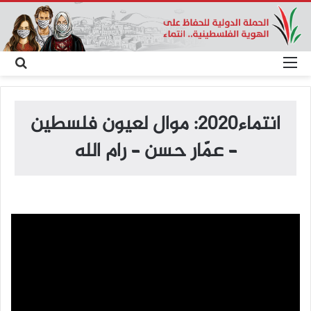
القائمة
بح
عن
انتماء2020: موال لعيون فلسطين
– عمّار حسن – رام الله