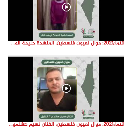
انتماء2021: موال لعيون فلسطين، المنشدة حليمة المصري، لبنان
انتماء2021: موال لعيون فلسطين، الفنان نسيم هشلمون، فلسطين