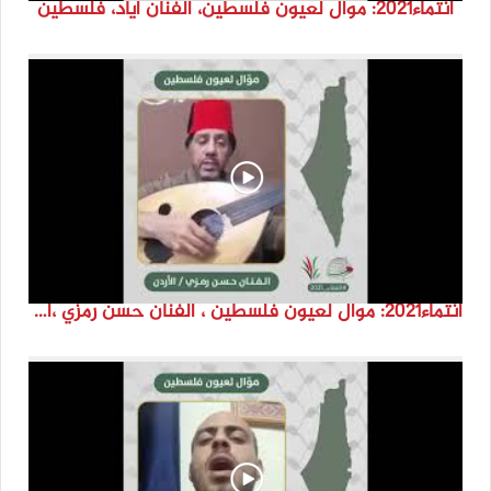
انتماء2021: موال لعيون فلسطين، الفنان اياد، فلسطين
انتماء2021: موال لعيون فلسطين ، الفنان حسن رمزي ،الاردن