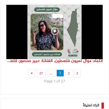
انتماء: موال لعيون فلسطين، الفنانة عبير صنصور، فلسطين
»
27
2
3
…
1
Page 1 of 27
اترك تعليقاً