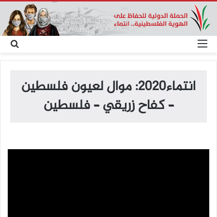
القائمة
بح
عن
انتماء2020: موال لعيون فلسطين
– كفاح زريقي – فلسطين