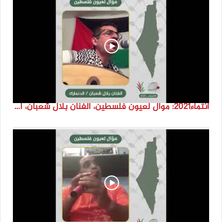
انتماء2021: موال لعيون فلسطين، الفنان بلال شعبان، الدنمارك