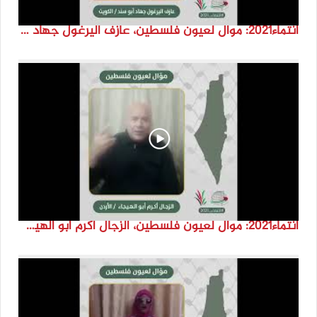
انتماء2021: موال لعيون فلسطين، عازف اليرغول جهاد أبو سند، الكويت
انتماء2021: موال لعيون فلسطين، الزجال أكرم أبو الهيجا، الاردن