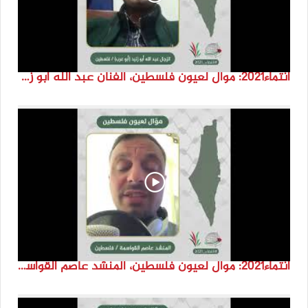
انتماء2021: موال لعيون فلسطين، الفنان عبد الله ابو زنيد، فلسطين
انتماء2021: موال لعيون فلسطين، المنشد عاصم القواسمة، الاردن