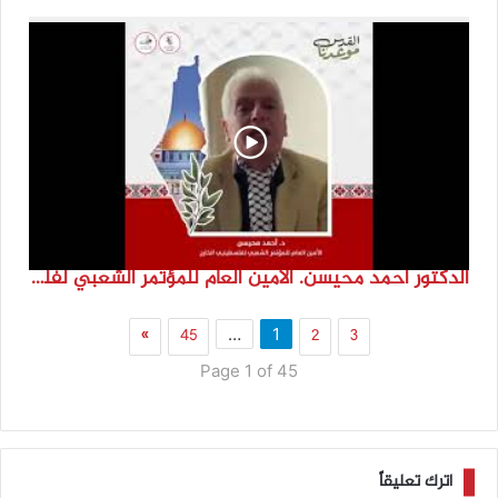
الدكتور احمد محيسن. الامين العام للمؤتمر الشعبي لفلسطينيي الخارج
»
45
2
3
…
1
Page 1 of 45
اترك تعليقاً