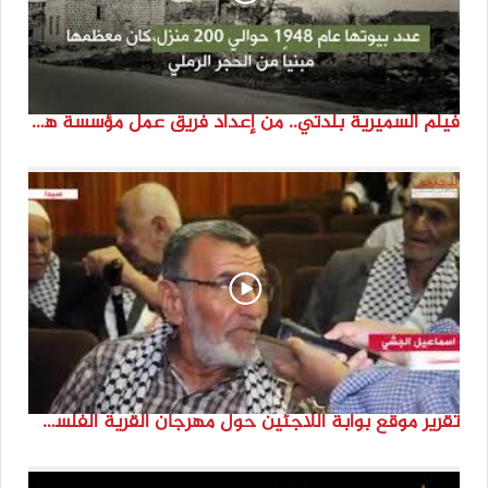
فيلم السميرية بلدتي.. من إعداد فريق عمل مؤسسة هوية
تقرير موقع بوابة اللاجئين حول مهرجان القرية الفلسطينية ( السميرية بلدتي)