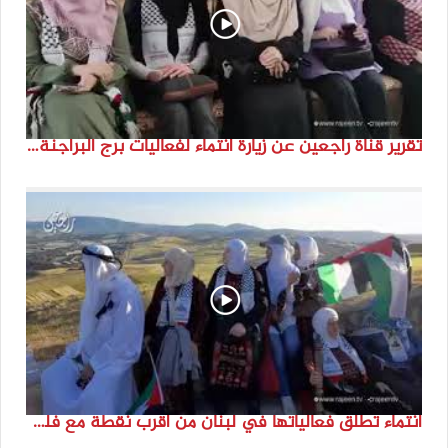
تقرير قناة راجعين عن زيارة انتماء لفعاليات برج البراجنة اعداد جنى شحرور
انتماء تطلق فعالياتها في لبنان من أقرب نقطة مع فلسطين المحتلة في ذكرى النكبة_74تقرير: جنى شحرور