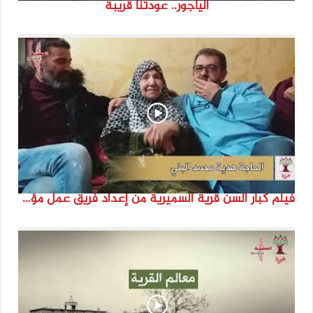
الياجور.. عودتنا قريبة
فيلم كبار السن قرية السميرية من إعداد فريق عمل مؤسسة هوية