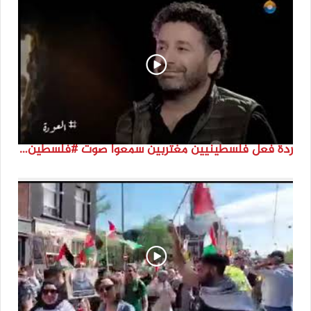
ردة فعل فلسطينيين مغتربين سمعوا صوت #فلسطين لأول مرة #نتماء2022 #القدس_موعدنا #النكبة74