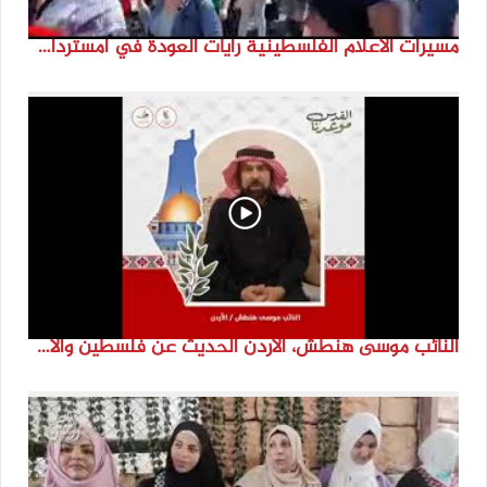
مسيرات الاعلام الفلسطينية رايات العودة في امستردام #النكبة74 #انتماء2022 #القدس_موعدنا
النائب موسى هنطش، الأردن الحديث عن فلسطين والاقصى هو عنصر تحدي من تحديات الأُمة في تاريخها الطويل. #انتماء2022