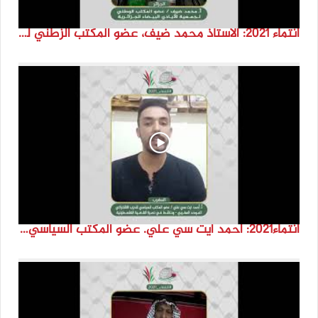
انتماء 2021: الاستاذ محمد ضيف، عضو المكتب الزطني لجمعية الأيادي البيضاء الجزائرية
انتماء2021: احمد ايت سي علي. عضو المكتب السياسي للحزب الاشتراكي الموحد المغرب ،المغرب