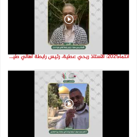
انتماء2021: الاستاذ ربحي عطية، رئيس رابطة اهالي طيرة دندن، الاردن