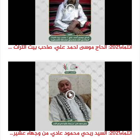
انتماء2021: الحاج موسى احمد علي، صاحب بيت التراث الوطني الفلسطيني ( مضافة فلسطين)، سوريا
انتماء2021: السيد ربحي محمود عادي، من وجهاء عشيرة عادي في الاردن