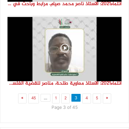
انتماء2021: الاستاذ ناصر محمد صيام، مرابط وباحث في دراسات بيت المقدس، فلسطين
انتماء2021: الاستاذ معاوية طلحة، مناصر للقضية الفلسطينية، السودان.
»
45
1
2
4
5
«
…
3
Page 3 of 45