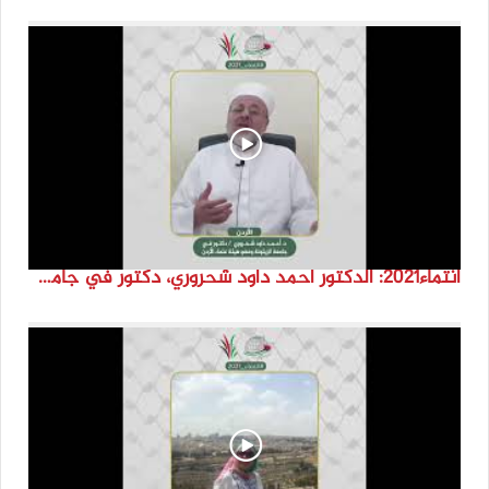
انتماء2021: الدكتور احمد داود شحروري، دكتور في جامعة الزيتونة وعضو هيئة علماء الاردن