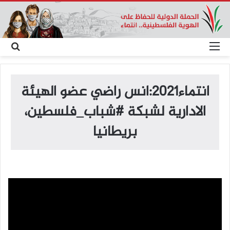
القائمة
بح
عن
انتماء2021:انس راضي عضو الهيئة
الادارية لشبكة #شباب_فلسطين،
بريطانيا