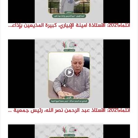
انتماء2021: الاستاذة أمينة الإبياري، كبيرة المذيعين بإذاعة صوت العرب، مصر
انتماء2021: الاستاذ عبد الرحمن نصر الله، رئيس جمعية البريج الخيرية، الاردن