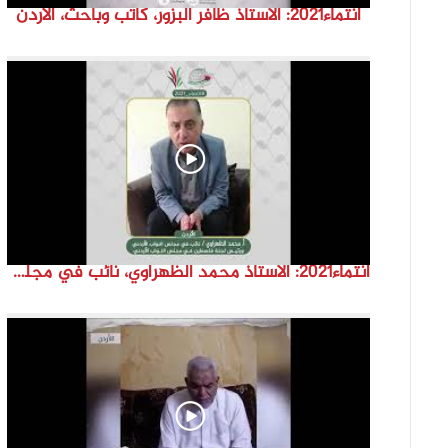
انتماء2021: الاستاذ ظافر البزور، كاتب وباحث، الاردن
انتماء2021: الاستاذ محمد الظهراوي، نائب في مجلس النواب الاردني و رئيس لجنة فلسطين في مجلس النواب