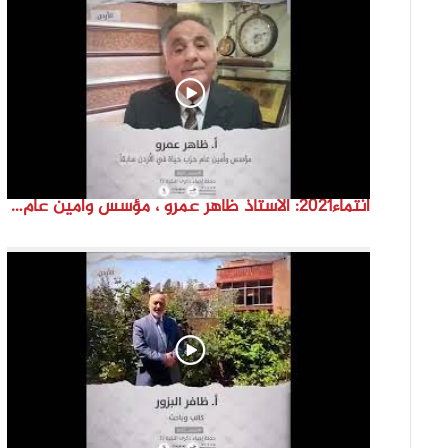
انتماء2021: الاستاذ ظاهر عمرو ، مؤسس وأمين عام حزب حياة في الاردن سابقاً، الاردن