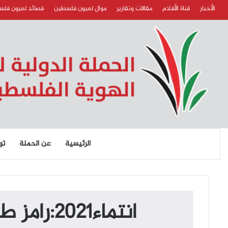
الأخبار
قناة الأفلام
مقالات وتقارير
موال لعيون فلسطين
قصائد لعيون فل
الرئيسية
عن الحملة
تو
انتماء2021:رامز طنبورأكاديمي ومدرس في جامعة الجنان، لبنان