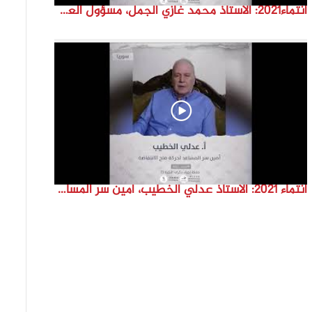
انتماء2021: الاستاذ محمد غازي الجمل، مسؤول العلاقات الخارجية بالكتلة الإسلامية-غزة ، فلسطين
انتماء 2021: الاستاذ عدلي الخطيب، امين سر المساعد لحركة فتح الانتفاضة، سوريا