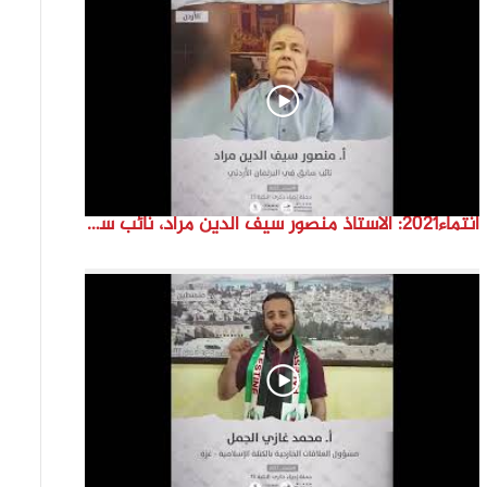
انتماء2021: الاستاذ منصور سيف الدين مراد، نائب سابق في البرلمان الاردني، الاردن