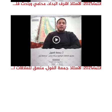
انتماء2021: الاستاذ أشرف البداد، محامي وباحث فلسطيني، الاردن
انتماء2021: الاستاذ جمعة الغول، منسق للعلاقات الوطنية بحركة حم.اس- محافظة رفح، لسطين