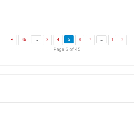
»
45
3
4
6
7
1
«
…
5
…
Page 5 of 45