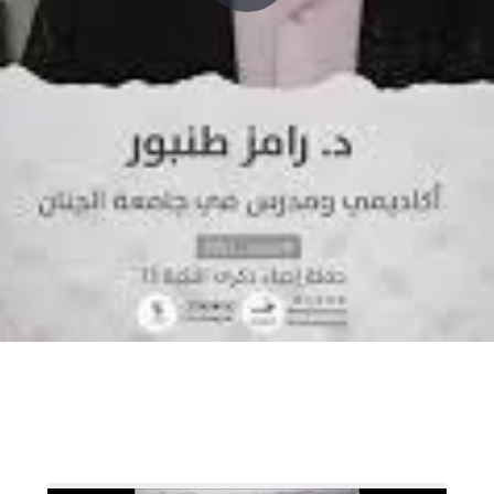
P
l
a
y
V
i