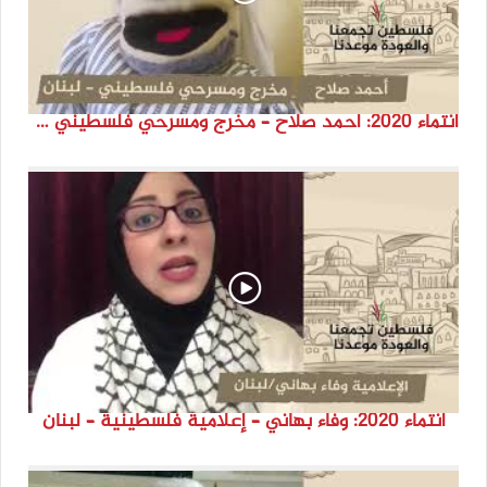
انتماء 2020: أحمد صلاح – مخرج ومسرحي فلسطيني – لبنان
انتماء 2020: وفاء بهاني – إعلامية فلسطينية – لبنان