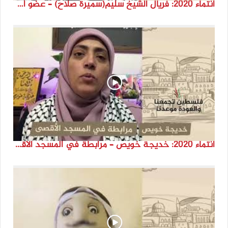
انتماء 2020: فريال الشيخ سليم(سميرة صلاح) – عضو المجلس الوطني الفلسطيني – لبنان
انتماء 2020: خديجة خويص – مرابطة في المسجد الأقصى المبارك