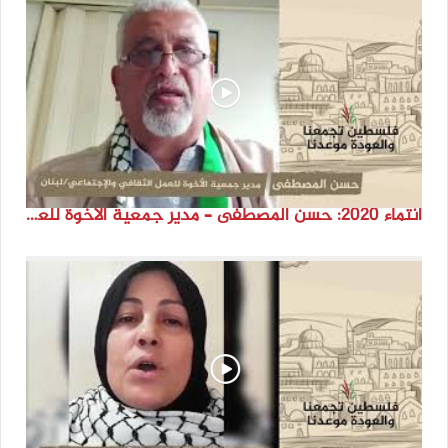
انتماء 2020: حسن المصطفى – مدير جمعية الأخوة للعمل الثقافي والإجتماعي – لبنان