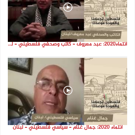
انتماء2020: عبد معروف – كاتب وصحفي فلسطيني – لبنان
انتماء 2020: جمال غنام – سياسي فلسطيني – لبنان