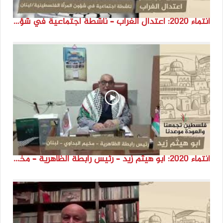
انتماء 2020: اعتدال الغراب – ناشطة اجتماعية في شؤون المرأة الفلسطينية – لبنان
انتماء 2020: ابو هيثم زيد – رئيس رابطة الظاهرية – مخيم البداوي / لبنان