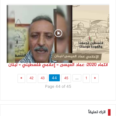
انتماء 2020: عماد العيسى – إعلامي فلسطيني – لبنان
»
42
43
45
1
«
44
…
Page 44 of 45
اترك تعليقاً