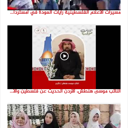
مسيرات الاعلام الفلسطينية رايات العودة في امستردام #النكبة74 #انتماء2022 #القدس_موعدنا
النائب موسى هنطش، الأردن الحديث عن فلسطين والاقصى هو عنصر تحدي من تحديات الأُمة في تاريخها الطويل. #انتماء2022