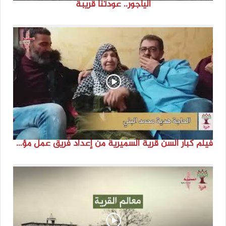
الياجور.. عودتنا قريبة
فيلم كبار السن قرية السميرية من إعداد فريق عمل مؤسسة هوية