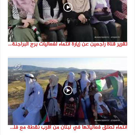
تقرير قناة راجعين عن زيارة انتماء لفعاليات برج البراجنة اعداد جنى شحرور
انتماء تطلق فعالياتها في لبنان من أقرب نقطة مع فلسطين المحتلة في ذكرى النكبة_74تقرير: جنى شحرور