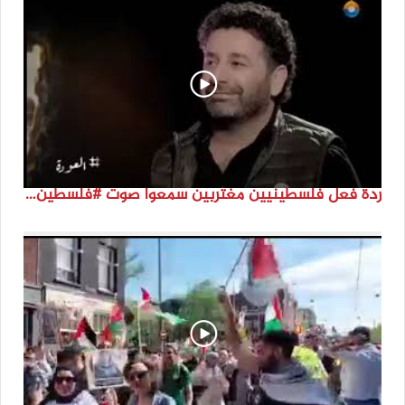
ردة فعل فلسطينيين مغتربين سمعوا صوت #فلسطين لأول مرة #نتماء2022 #القدس_موعدنا #النكبة74