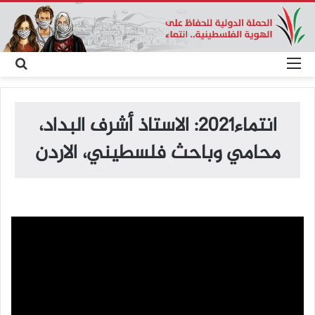
القائمة
بح
عن
انتماء2021: الاستاذ أشرف البداد،
محامي وباحث فلسطيني، الاردن