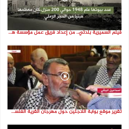
فيلم السميرية بلدتي.. من إعداد فريق عمل مؤسسة هوية
تقرير موقع بوابة اللاجئين حول مهرجان القرية الفلسطينية ( السميرية بلدتي)