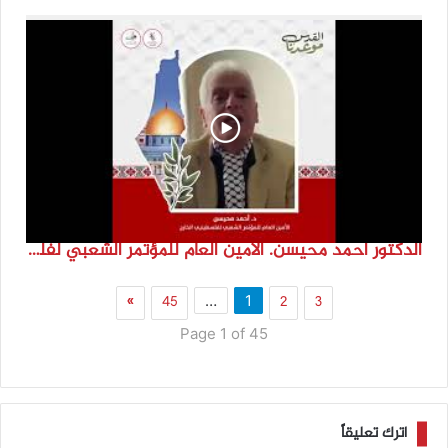
الدكتور احمد محيسن. الامين العام للمؤتمر الشعبي لفلسطينيي الخارج
»
45
2
3
…
1
Page 1 of 45
اترك تعليقاً