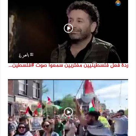
ردة فعل فلسطينيين مغتربين سمعوا صوت #فلسطين لأول مرة #نتماء2022 #القدس_موعدنا #النكبة74