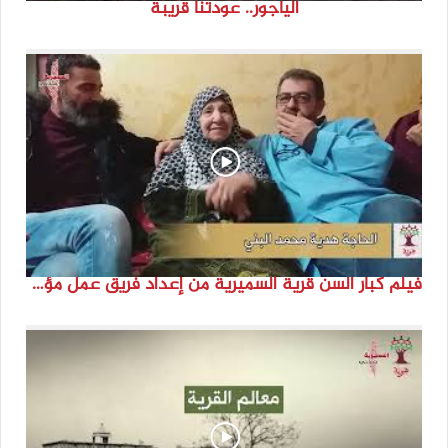
الياجور.. عودتنا قريبة
فيلم كبار السن قرية السميرية من إعداد فريق عمل مؤسسة هوية