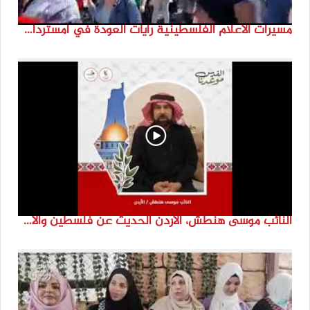
مسيرات الاعلام الفلسطينية رايات العودة في امستردام #النكبة74 #انتماء2022 #القدس_موعدنا
النائب موسى هنطش، الأردن الحديث عن فلسطين والاقصى هو عنصر تحدي من تحديات الأُمة في تاريخها الطويل. #انتماء2022