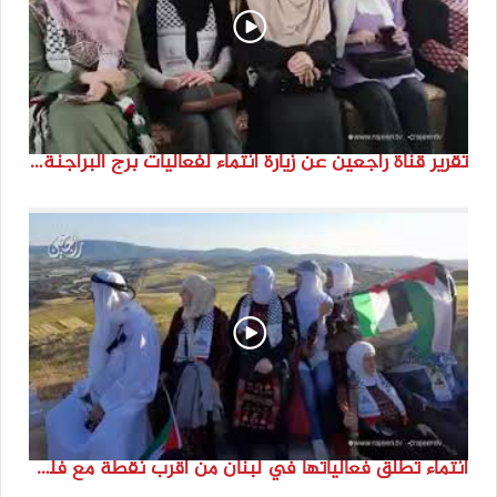
تقرير قناة راجعين عن زيارة انتماء لفعاليات برج البراجنة اعداد جنى شحرور
انتماء تطلق فعالياتها في لبنان من أقرب نقطة مع فلسطين المحتلة في ذكرى النكبة_74تقرير: جنى شحرور