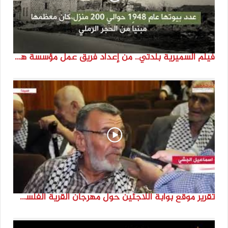
فيلم السميرية بلدتي.. من إعداد فريق عمل مؤسسة هوية
تقرير موقع بوابة اللاجئين حول مهرجان القرية الفلسطينية ( السميرية بلدتي)