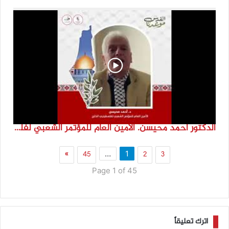
الدكتور احمد محيسن. الامين العام للمؤتمر الشعبي لفلسطينيي الخارج
»
45
2
3
…
1
Page 1 of 45
اترك تعليقاً