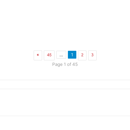
»
45
2
3
…
1
Page 1 of 45