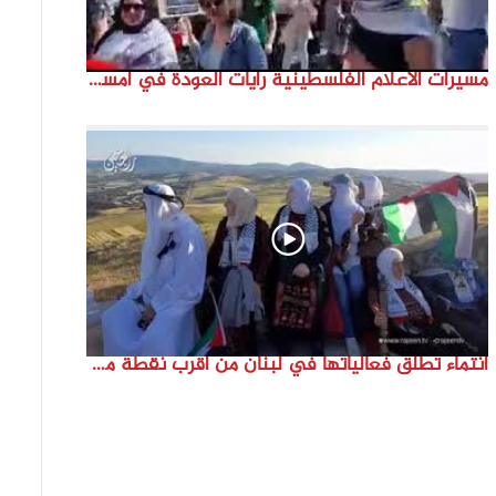
مسيرات الاعلام الفلسطينية رايات العودة في امستردام #النكبة74 #انتماء2022 #القدس_موعدنا
انتماء تطلق فعالياتها في لبنان من أقرب نقطة مع فلسطين المحتلة في ذكرى النكبة_74تقرير: جنى شحرور