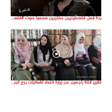
ردة فعل فلسطينيين مغتربين سمعوا صوت #فلسطين لأول مرة #نتماء2022 #القدس_موعدنا #النكبة74
تقرير قناة راجعين عن زيارة انتماء لفعاليات برج البراجنة اعداد جنى شحرور