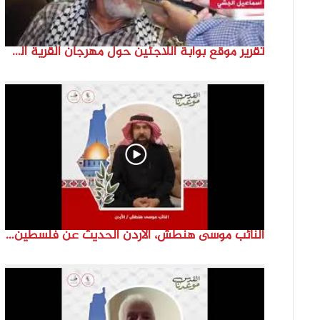
تقرير موقع بوابة اللاجئين حول مهرجان القرية الفلسطينية ( السميرية بلدتي)
النائب موسى هنطش، الأردن الحديث عن فلسطين والاقصى هو عنصر تحدي من تحديات الأُمة في تاريخها الطويل. #انتماء2022