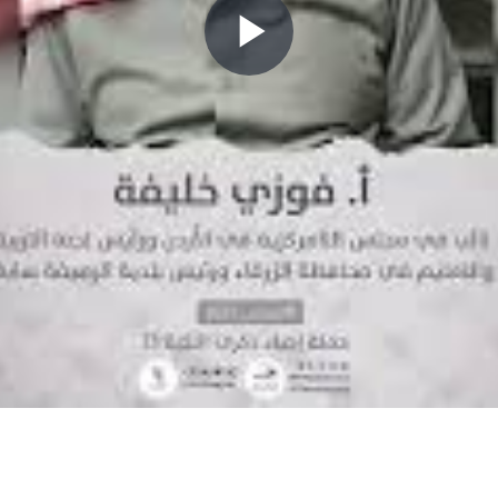
P
l
a
y
V