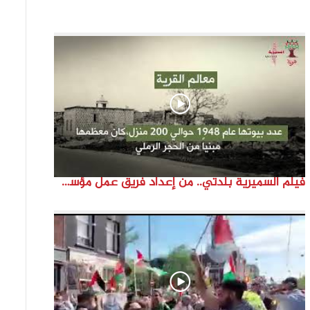
فيلم السميرية بلدتي.. من إعداد فريق عمل مؤسسة هوية