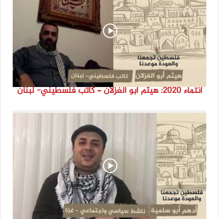
انتماء 2020: هيثم أبو الغزلان – كاتب فلسطيني- لبنان