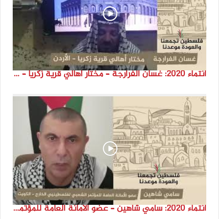
انتماء 2020: غسان الفرارجة – مختار أهالي قرية زكريا – الأردن
انتماء 2020: سامي شاهين – عضو الأمانة العامة للمؤتمر الشعبي لفلسطينيي الخارج – الكويت