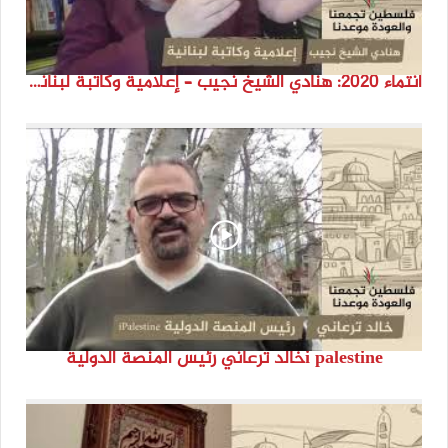
انتماء 2020: هنادي الشيخ نجيب – إعلامية وكاتبة لبنانية
i palestineخالد ترعاني رئيس المنصة الدولية