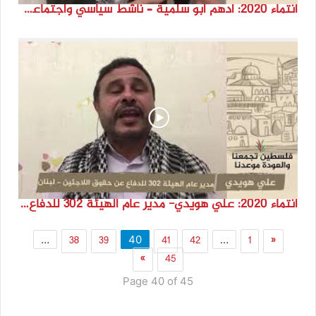
انتماء 2020: أدهم أبو سلمية – ناشط سياسي واجتماعي – غزة
انتماء 2020: علي هويدي- مدير عام الهيئة 302 للدفاع عن حقوق اللاجئين – لبنان
38
39
41
42
1
«
…
40
…
»
45
Page 40 of 45