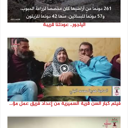
الياجور.. عودتنا قريبة
فيلم كبار السن قرية السميرية من إعداد فريق عمل مؤسسة هوية