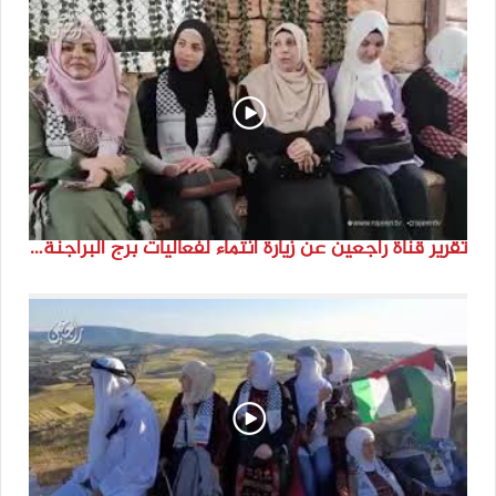
تقرير قناة راجعين عن زيارة انتماء لفعاليات برج البراجنة اعداد جنى شحرور