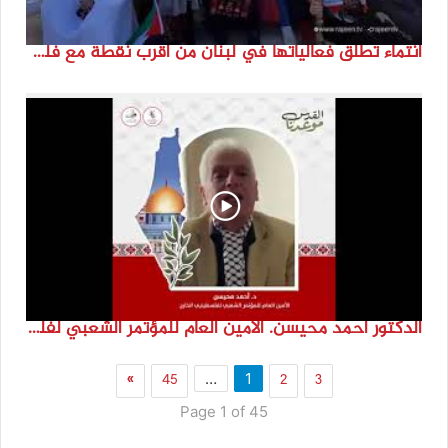
انتماء تطلق فعالياتها في لبنان من أقرب نقطة مع فلسطين المحتلة في ذكرى النكبة_74تقرير: جنى شحرور
الدكتور احمد محيسن. الامين العام للمؤتمر الشعبي لفلسطينيي الخارج
»
45
2
3
…
1
Page 1 of 45