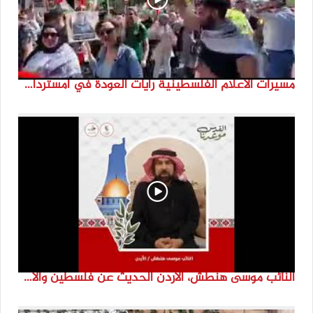
مسيرات الاعلام الفلسطينية رايات العودة في امستردام #النكبة74 #انتماء2022 #القدس_موعدنا
النائب موسى هنطش، الأردن الحديث عن فلسطين والاقصى هو عنصر تحدي من تحديات الأُمة في تاريخها الطويل. #انتماء2022