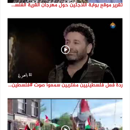
تقرير موقع بوابة اللاجئين حول مهرجان القرية الفلسطينية ( السميرية بلدتي)
ردة فعل فلسطينيين مغتربين سمعوا صوت #فلسطين لأول مرة #نتماء2022 #القدس_موعدنا #النكبة74