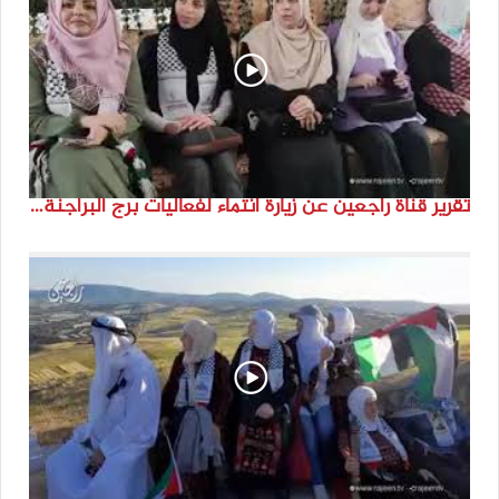
تقرير قناة راجعين عن زيارة انتماء لفعاليات برج البراجنة اعداد جنى شحرور