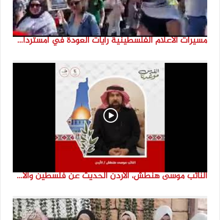
مسيرات الاعلام الفلسطينية رايات العودة في امستردام #النكبة74 #انتماء2022 #القدس_موعدنا
النائب موسى هنطش، الأردن الحديث عن فلسطين والاقصى هو عنصر تحدي من تحديات الأُمة في تاريخها الطويل. #انتماء2022