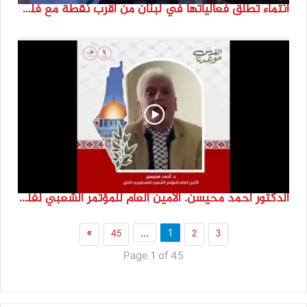
انتماء تطلق فعالياتها في لبنان من أقرب نقطة مع فلسطين المحتلة في ذكرى النكبة_74تقرير: جنى شحرور
الدكتور احمد محيسن. الامين العام للمؤتمر الشعبي لفلسطينيي الخارج
»
45
2
3
…
1
Page 1 of 45