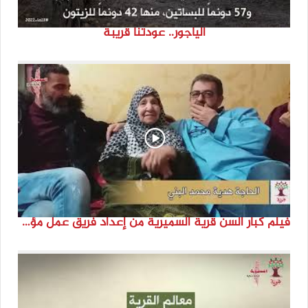
الياجور.. عودتنا قريبة
فيلم كبار السن قرية السميرية من إعداد فريق عمل مؤسسة هوية