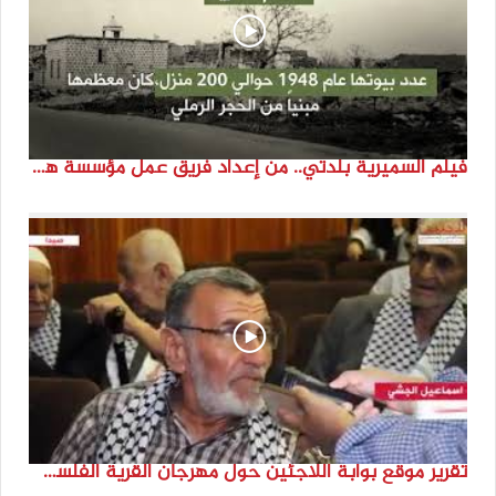
فيلم السميرية بلدتي.. من إعداد فريق عمل مؤسسة هوية
تقرير موقع بوابة اللاجئين حول مهرجان القرية الفلسطينية ( السميرية بلدتي)