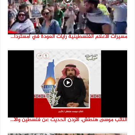
مسيرات الاعلام الفلسطينية رايات العودة في امستردام #النكبة74 #انتماء2022 #القدس_موعدنا
النائب موسى هنطش، الأردن الحديث عن فلسطين والاقصى هو عنصر تحدي من تحديات الأُمة في تاريخها الطويل. #انتماء2022