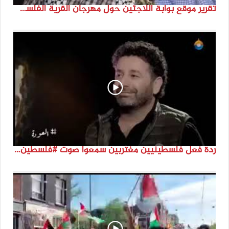
تقرير موقع بوابة اللاجئين حول مهرجان القرية الفلسطينية ( السميرية بلدتي)
ردة فعل فلسطينيين مغتربين سمعوا صوت #فلسطين لأول مرة #نتماء2022 #القدس_موعدنا #النكبة74