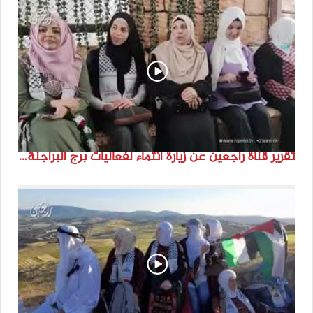
تقرير قناة راجعين عن زيارة انتماء لفعاليات برج البراجنة اعداد جنى شحرور