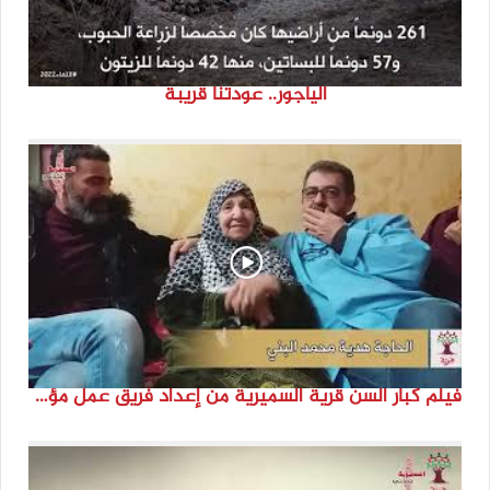
الياجور.. عودتنا قريبة
فيلم كبار السن قرية السميرية من إعداد فريق عمل مؤسسة هوية