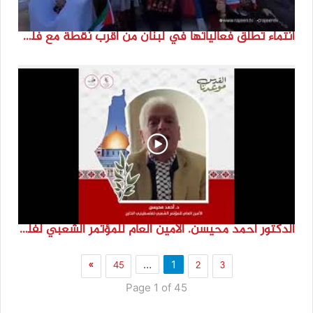
انتماء تطلق فعالياتها في لبنان من أقرب نقطة مع فلسطين المحتلة في ذكرى النكبة_74تقرير: جنى شحرور
الدكتور احمد محيسن. الامين العام للمؤتمر الشعبي لفلسطينيي الخارج
»
45
2
3
…
1
Page 1 of 45