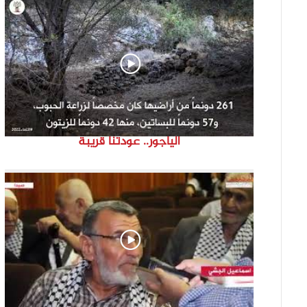
الياجور.. عودتنا قريبة