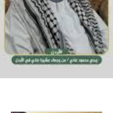
P
l
a
y
V
i