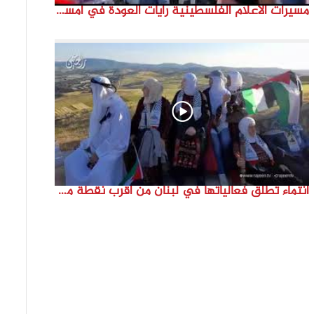
مسيرات الاعلام الفلسطينية رايات العودة في امستردام #النكبة74 #انتماء2022 #القدس_موعدنا
انتماء تطلق فعالياتها في لبنان من أقرب نقطة مع فلسطين المحتلة في ذكرى النكبة_74تقرير: جنى شحرور