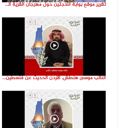
تقرير موقع بوابة اللاجئين حول مهرجان القرية الفلسطينية ( السميرية بلدتي)
النائب موسى هنطش، الأردن الحديث عن فلسطين والاقصى هو عنصر تحدي من تحديات الأُمة في تاريخها الطويل. #انتماء2022