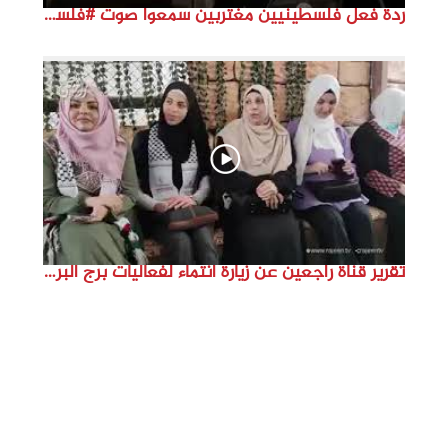
ردة فعل فلسطينيين مغتربين سمعوا صوت #فلسطين لأول مرة #نتماء2022 #القدس_موعدنا #النكبة74
تقرير قناة راجعين عن زيارة انتماء لفعاليات برج البراجنة اعداد جنى شحرور