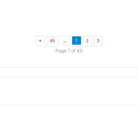
»
45
2
3
…
1
Page 1 of 45