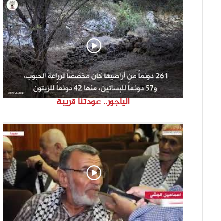
الياجور.. عودتنا قريبة