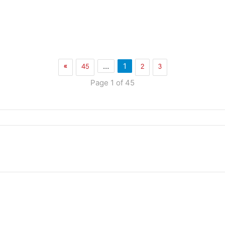
»
45
2
3
…
1
Page 1 of 45