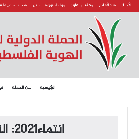
الأخبار
قناة الأفلام
مقالات وتقارير
موال لعيون فلسطين
قصائد لعيون فل
الرئيسية
عن الحملة
تو
انتماء2021: الناشط الاستاذ عبد الباسط الدبواني، أمريكا