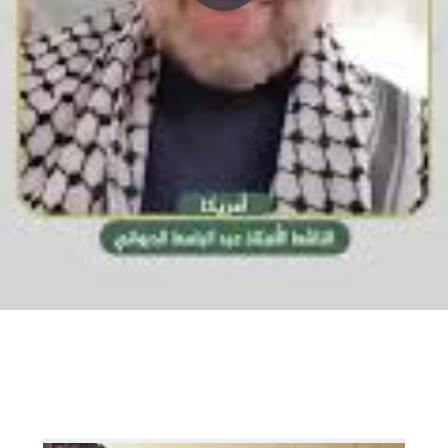
P
l
a
y
V
i