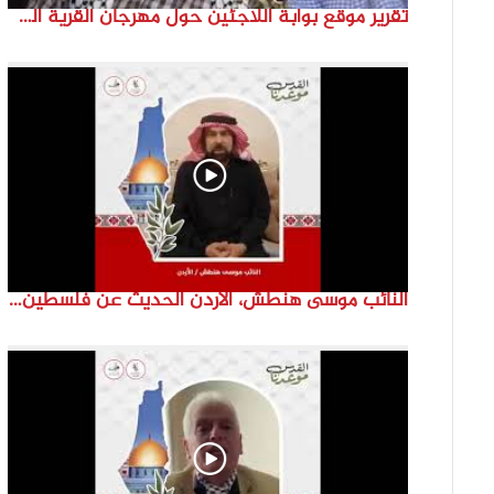
تقرير موقع بوابة اللاجئين حول مهرجان القرية الفلسطينية ( السميرية بلدتي)
النائب موسى هنطش، الأردن الحديث عن فلسطين والاقصى هو عنصر تحدي من تحديات الأُمة في تاريخها الطويل. #انتماء2022