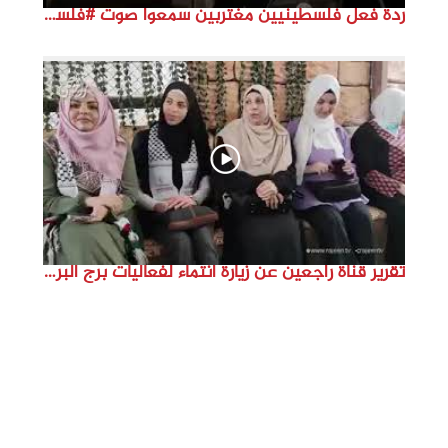
ردة فعل فلسطينيين مغتربين سمعوا صوت #فلسطين لأول مرة #نتماء2022 #القدس_موعدنا #النكبة74
تقرير قناة راجعين عن زيارة انتماء لفعاليات برج البراجنة اعداد جنى شحرور