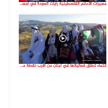
مسيرات الاعلام الفلسطينية رايات العودة في امستردام #النكبة74 #انتماء2022 #القدس_موعدنا
انتماء تطلق فعالياتها في لبنان من أقرب نقطة مع فلسطين المحتلة في ذكرى النكبة_74تقرير: جنى شحرور