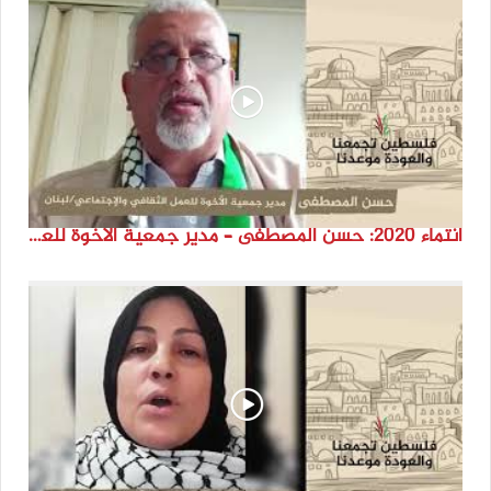
انتماء 2020: حسن المصطفى – مدير جمعية الأخوة للعمل الثقافي والإجتماعي – لبنان