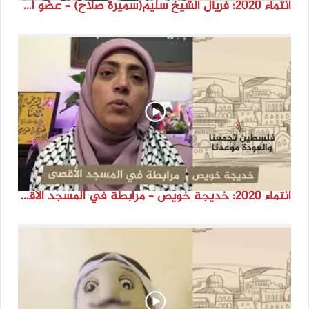
انتماء 2020: فريال الشيخ سليم(سميرة صلاح) – عضو المجلس الوطني الفلسطيني – لبنان
انتماء 2020: خديجة خويص – مرابطة في المسجد الأقصى المبارك