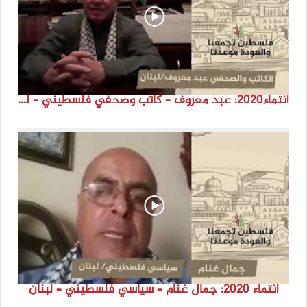
انتماء2020: عبد معروف – كاتب وصحفي فلسطيني – لبنان
انتماء 2020: جمال غنام – سياسي فلسطيني – لبنان