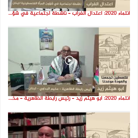
انتماء 2020: اعتدال الغراب – ناشطة اجتماعية في شؤون المرأة الفلسطينية – لبنان
انتماء 2020: ابو هيثم زيد – رئيس رابطة الظاهرية – مخيم البداوي / لبنان