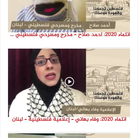
انتماء 2020: أحمد صلاح – مخرج ومسرحي فلسطيني – لبنان
انتماء 2020: وفاء بهاني – إعلامية فلسطينية – لبنان