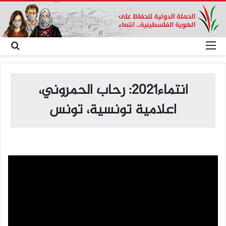
القائمة
بح
عن
انتماء2021: رحاب الحمروني،
اعلامية تونسية، تونس