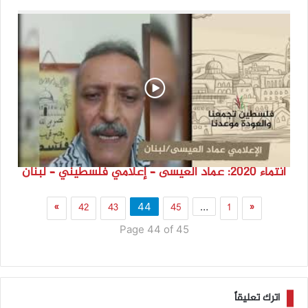
انتماء 2020: عماد العيسى – إعلامي فلسطيني – لبنان
»
42
43
45
1
«
44
…
Page 44 of 45
اترك تعليقاً