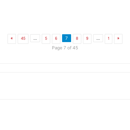
»
45
5
6
8
9
1
«
…
7
…
Page 7 of 45