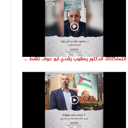
انتماء2021: الدكتور يعقوب رشدي ابو عواد، ناشط فلسطيني، ايطاليا