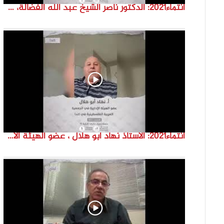
انتماء2021: الدكتور ناصر الشيخ عبد الله الفضالة، عضو مجلس النواب البحريني السابق، البحرين
انتماء2021: الاستاذ نهاد ابو هلال ، عضو الهيئة الادارية في الجمعية العربية الفلسطينية في كندا، كندا