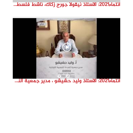
انتماء2021: الاستاذ نيقولا جورج زكاك، ناشط فلسطيني، الاردن
انتماء2021: الاستاذ وليد حشيشو ، مدير جمعية النجدة الشعبية اللبنانية ، لبنان