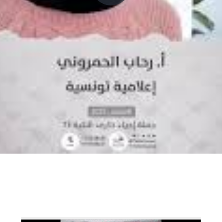
P
l
a
y
V
i