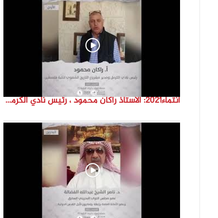
انتماء2021: الاستاذ راكان محمود ، رئيس نادي الكرمل ومدير مشروع التاريخ الشفوي لنكبة فلسطين ، الاردن