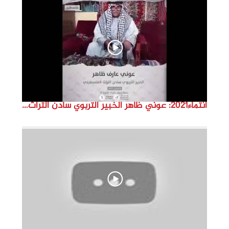
d
e
o
انتماء2021: عوني ظاهر الخبير التربوي سادن التراث الفلسطيني ،فلسطين