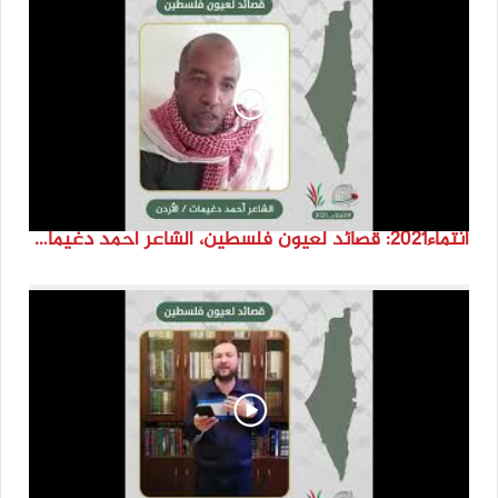
انتماء2021: قصائد لعيون فلسطين، الشاعر احمد دغيمات، الاردن