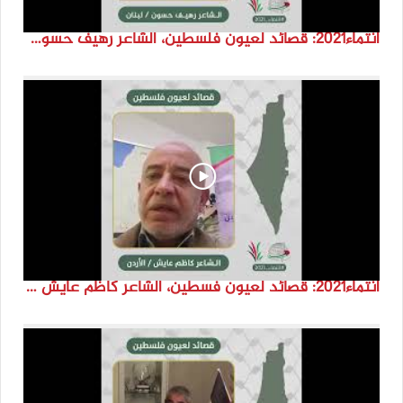
انتماء2021: قصائد لعيون فلسطين، الشاعر رهيف حسون، لبنان
انتماء2021: قصائد لعيون فسطين، الشاعر كاظم عايش ،الاردن