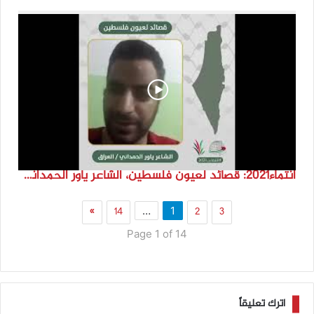
انتماء2021: قصائد لعيون فلسطين، الشاعر ياور الحمداني، العراق
»
14
2
3
…
1
Page 1 of 14
اترك تعليقاً