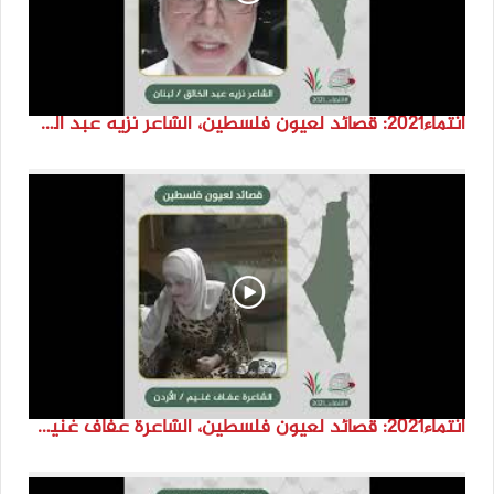
انتماء2021: قصائد لعيون فلسطين، الشاعر نزيه عبد الخالق، لبنان
انتماء2021: قصائد لعيون فلسطين، الشاعرة عفاف غنيم، الاردن