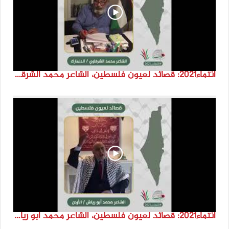
انتماء2021: قصائد لعيون فلسطين، الشاعر محمد الشرقاوي ،الدنمارك
انتماء2021: قصائد لعيون فلسطين، الشاعر محمد ابو رياش، الاردن