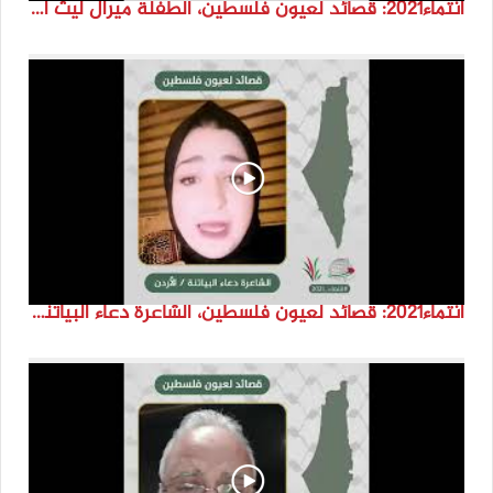
انتماء2021: قصائد لعيون فلسطين، الطفلة ميرال ليث اسعد، الاردن
انتماء2021: قصائد لعيون فلسطين، الشاعرة دعاء البياتنة ، الاردن