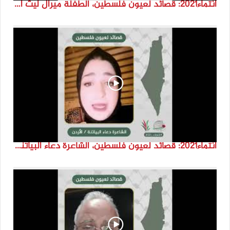
انتماء2021: قصائد لعيون فلسطين، الطفلة ميرال ليث اسعد، الاردن
انتماء2021: قصائد لعيون فلسطين، الشاعرة دعاء البياتنة ، الاردن