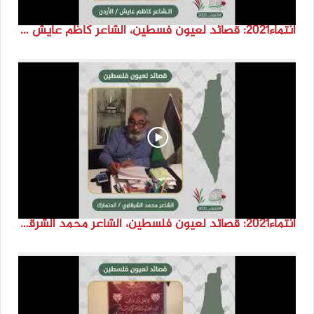
انتماء2021: قصائد لعيون فسطين، الشاعر كاظم عايش ،الاردن
انتماء2021: قصائد لعيون فلسطين، الشاعر محمد الشرقاوي ،الدنمارك