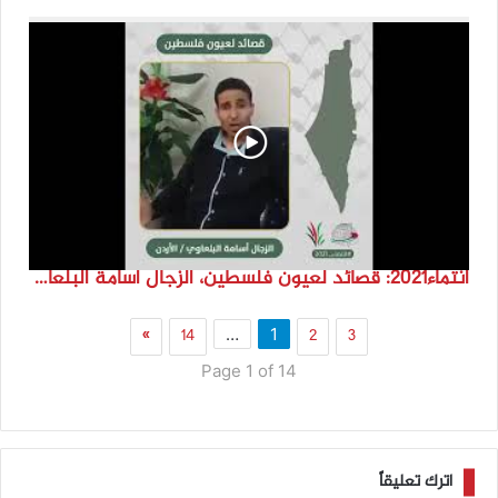
انتماء2021: قصائد لعيون فلسطين، الزجال اسامة البلعاوي، الاردن
»
14
2
3
…
1
Page 1 of 14
اترك تعليقاً