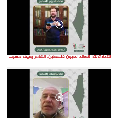
انتماء2021: قصائد لعيون فلسطين، الشاعر رهيف حسون، لبنان