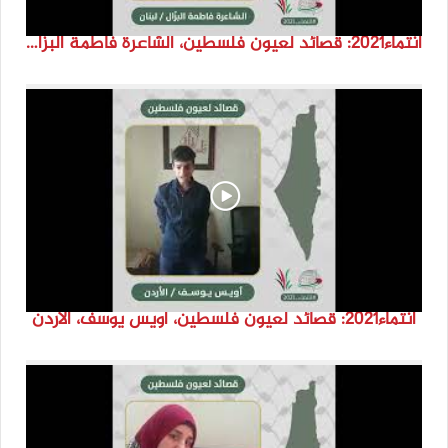
انتماء2021: قصائد لعيون فلسطين، الشاعرة فاطمة البزّال، لبنان
انتماء2021: قصائد لعيون فلسطين، أويس يوسف، الاردن