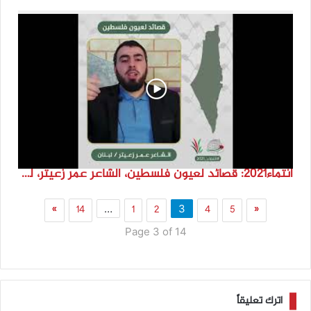
انتماء2021: قصائد لعيون فلسطين، الشاعر عمر زعيتر، لبنان
»
14
1
2
4
5
«
…
3
Page 3 of 14
اترك تعليقاً