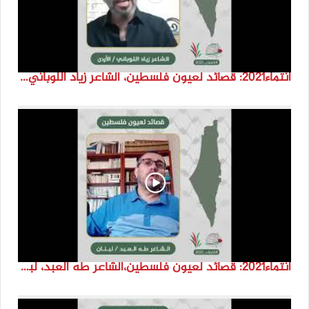
انتماء2021: قصائد لعيون فلسطين، الشاعر زياد اللوباني، الاردن
انتماء2021: قصائد لعيون فلسطين،الشاعر طه العبد، لبنان