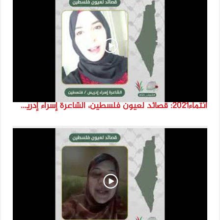
انتماء2021: قصائد لعيون فلسطين، الشاعرة إسراء إدريس، فلسطين