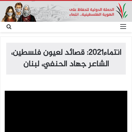
القائمة
بح
عن
انتماء2021: قصائد لعيون فلسطين،
الشاعر جهاد الحنفي، لبنان