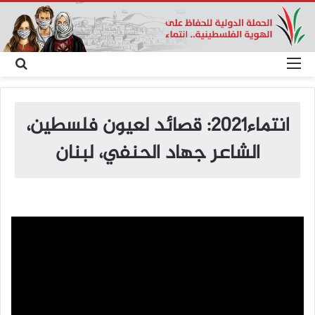
القائمة
بح
عن
انتماء2021: قصائد لعيون فلسطين،
الشاعر جهاد الحنفي، لبنان