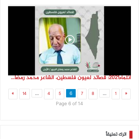
انتماء2021: قصائد لعيون فلسطين، الشاعر محمد رمضان الجبور، الأردن
»
14
4
5
7
8
1
«
…
6
…
Page 6 of 14
اترك تعليقاً