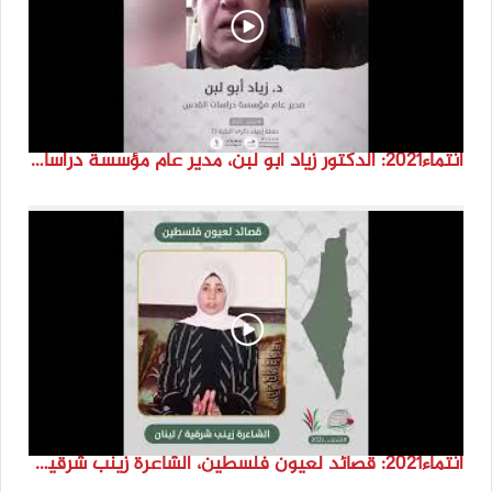
انتماء2021: الدكتور زياد ابو لبن، مدير عام مؤسسة دراسات القدس، الاردن
انتماء2021: قصائد لعيون فلسطين، الشاعرة زينب شرقية، لبنان