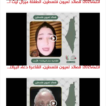
انتماء2021: قصائد لعيون فلسطين، الطفلة ميرال ليث اسعد، الاردن
انتماء2021: قصائد لعيون فلسطين، الشاعرة دعاء البياتنة ، الاردن