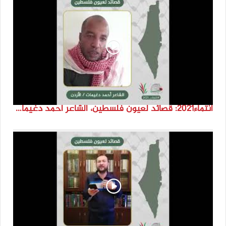
انتماء2021: قصائد لعيون فلسطين، الشاعر احمد دغيمات، الاردن