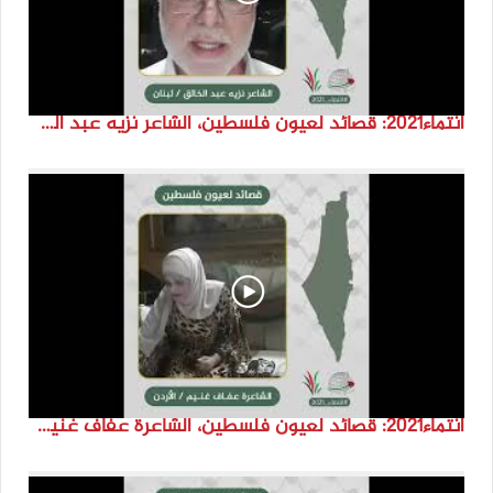
انتماء2021: قصائد لعيون فلسطين، الشاعر نزيه عبد الخالق، لبنان
انتماء2021: قصائد لعيون فلسطين، الشاعرة عفاف غنيم، الاردن