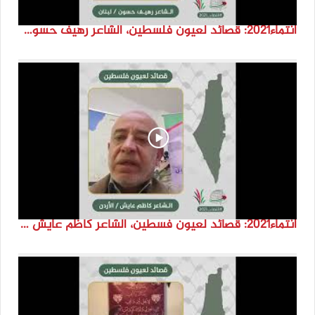
انتماء2021: قصائد لعيون فلسطين، الشاعر رهيف حسون، لبنان
انتماء2021: قصائد لعيون فسطين، الشاعر كاظم عايش ،الاردن