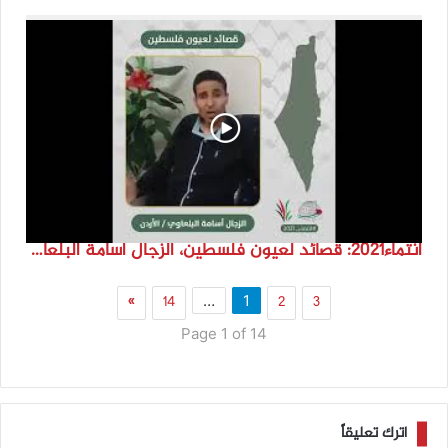
انتماء2021: قصائد لعيون فلسطين، الزجال اسامة البلعاوي، الاردن
»
14
2
3
…
1
Page 1 of 14
اترك تعليقاً