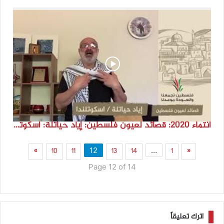
انتماء 2020: قصائد لعيون فلسطين: إياد حياتلة: اسكوتلندا
»
10
11
13
14
1
«
12
…
Page 12 of 14
اترك تعليقاً