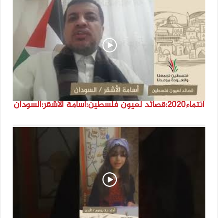
انتماء2020:قصائد لعيون فلسطين:أسامة الأشقر:السودان