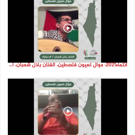
انتماء2021: موال لعيون فلسطين، الفنان بلال شعبان، الدنمارك