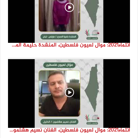
انتماء2021: موال لعيون فلسطين، المنشدة حليمة المصري، لبنان
انتماء2021: موال لعيون فلسطين، الفنان نسيم هشلمون، فلسطين