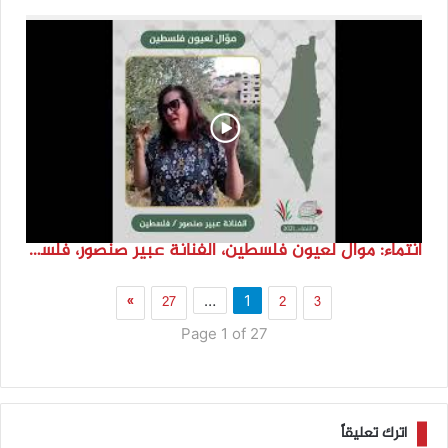
انتماء: موال لعيون فلسطين، الفنانة عبير صنصور، فلسطين
»
27
2
3
…
1
Page 1 of 27
اترك تعليقاً