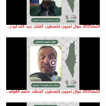
انتماء2021: موال لعيون فلسطين، الفنان عبد الله ابو زنيد، فلسطين
انتماء2021: موال لعيون فلسطين، المنشد عاصم القواسمة، الاردن