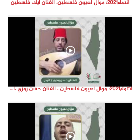
انتماء2021: موال لعيون فلسطين، الفنان اياد، فلسطين
انتماء2021: موال لعيون فلسطين ، الفنان حسن رمزي ،الاردن