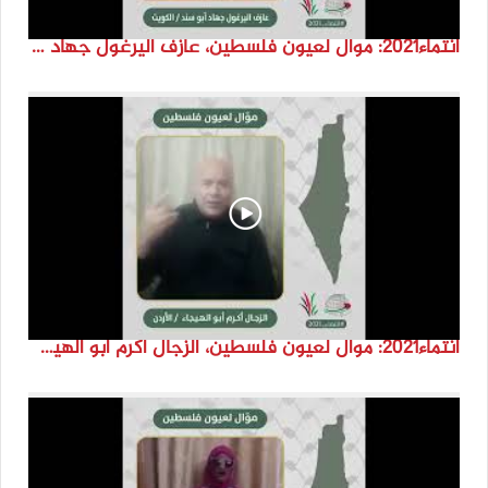
انتماء2021: موال لعيون فلسطين، عازف اليرغول جهاد أبو سند، الكويت
انتماء2021: موال لعيون فلسطين، الزجال أكرم أبو الهيجا، الاردن