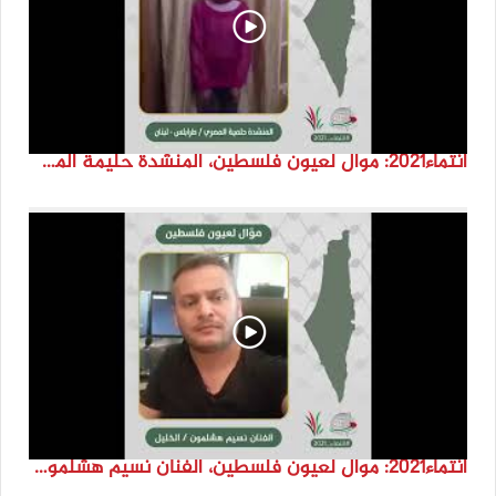
انتماء2021: موال لعيون فلسطين، المنشدة حليمة المصري، لبنان
انتماء2021: موال لعيون فلسطين، الفنان نسيم هشلمون، فلسطين