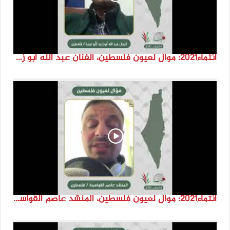
انتماء2021: موال لعيون فلسطين، الفنان عبد الله ابو زنيد، فلسطين
انتماء2021: موال لعيون فلسطين، المنشد عاصم القواسمة، الاردن