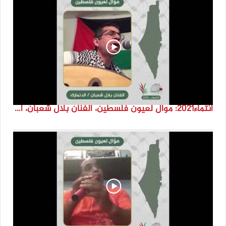
انتماء2021: موال لعيون فلسطين، الفنان بلال شعبان، الدنمارك