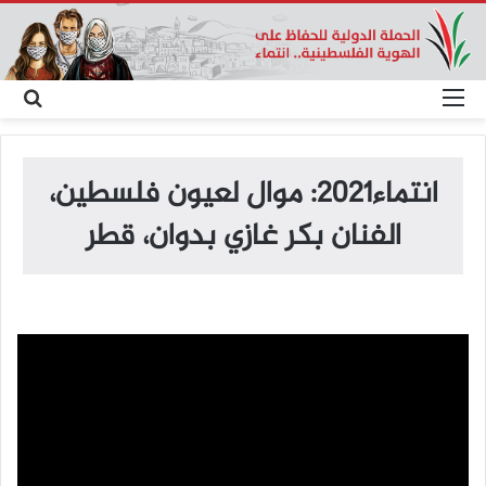
القائمة
بح
عن
انتماء2021: موال لعيون فلسطين،
الفنان بكر غازي بدوان، قطر