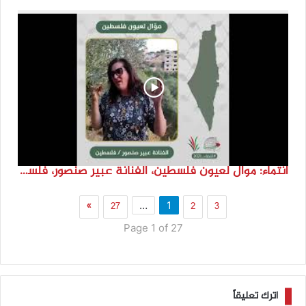
انتماء: موال لعيون فلسطين، الفنانة عبير صنصور، فلسطين
»
27
2
3
…
1
Page 1 of 27
اترك تعليقاً