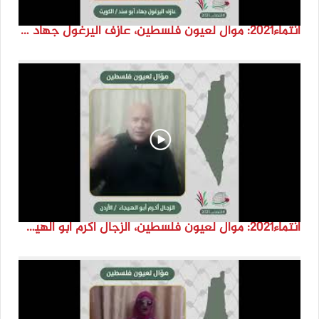
انتماء2021: موال لعيون فلسطين، عازف اليرغول جهاد أبو سند، الكويت
انتماء2021: موال لعيون فلسطين، الزجال أكرم أبو الهيجا، الاردن