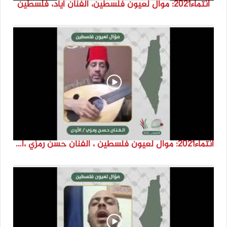
انتماء2021: موال لعيون فلسطين، الفنان اياد، فلسطين
انتماء2021: موال لعيون فلسطين ، الفنان حسن رمزي ،الاردن