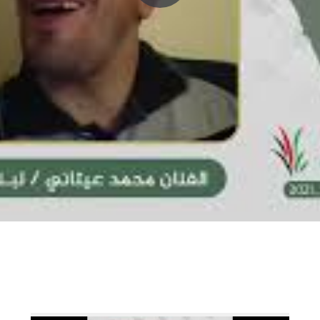
P
l
a
y
V
i