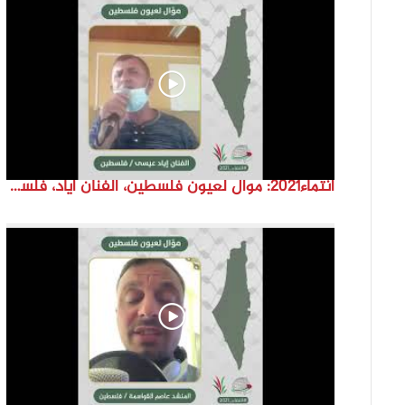
انتماء2021: موال لعيون فلسطين، الفنان اياد، فلسطين