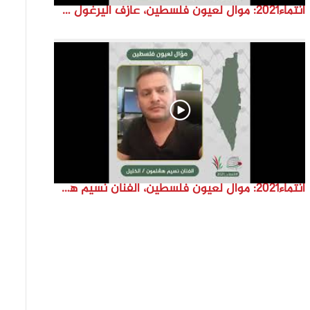
انتماء2021: موال لعيون فلسطين، عازف اليرغول جهاد أبو سند، الكويت
انتماء2021: موال لعيون فلسطين، الفنان نسيم هشلمون، فلسطين