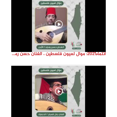
d
e
o
انتماء2021: موال لعيون فلسطين ، الفنان حسن رمزي ،الاردن