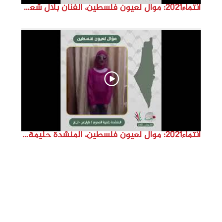
انتماء2021: موال لعيون فلسطين، الفنان بلال شعبان، الدنمارك
انتماء2021: موال لعيون فلسطين، المنشدة حليمة المصري، لبنان