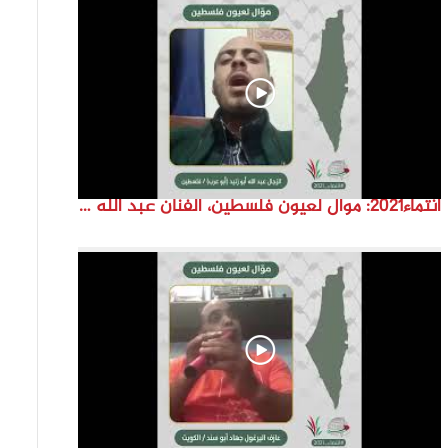
انتماء2021: موال لعيون فلسطين، الفنان عبد الله ابو زنيد، فلسطين