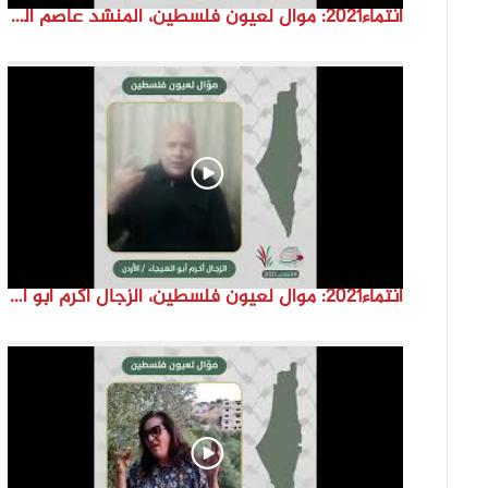
انتماء2021: موال لعيون فلسطين، المنشد عاصم القواسمة، الاردن
انتماء2021: موال لعيون فلسطين، الزجال أكرم أبو الهيجا، الاردن