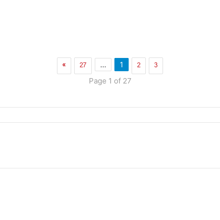
»
27
2
3
…
1
Page 1 of 27