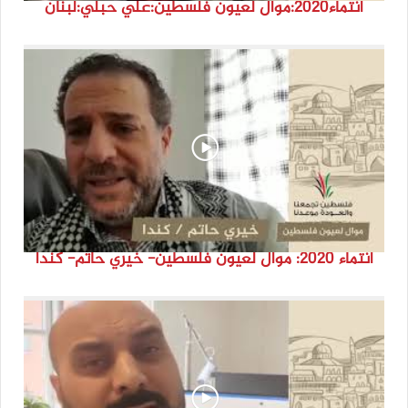
انتماء2020:موال لعيون فلسطين:علي حبلي:لبنان
انتماء 2020: موال لعيون فلسطين- خيري حاتم- كندا