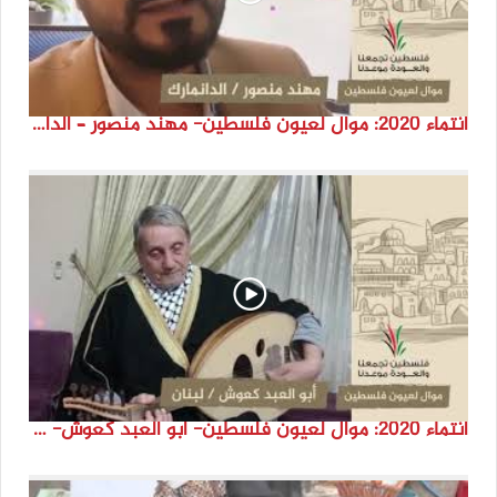
انتماء 2020: موال لعيون فلسطين- مهند منصور – الدانمارك
انتماء 2020: موال لعيون فلسطين- أبو العبد كعوش- لبنان