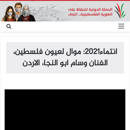
القائمة
بح
عن
انتماء2021: موال لعيون فلسطين،
الفنان وسام ابو النجا، الاردن