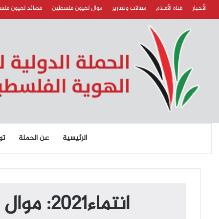
الأخبار
قناة الأفلام
مقالات وتقارير
موال لعيون فلسطين
قصائد لعيون فل
الرئيسية
عن الحملة
تو
انتماء2021: موال لعيون فلسطين، المنشد امين عصيري ، الاردن