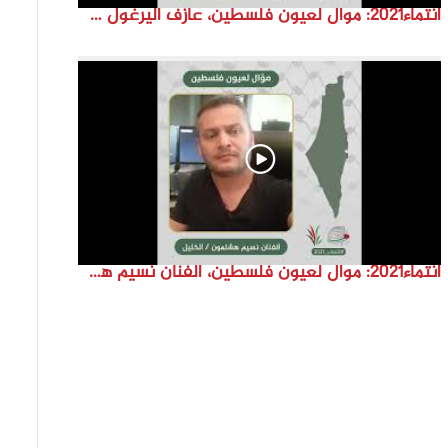
انتماء2021: موال لعيون فلسطين، عازف اليرغول جهاد أبو سند، الكويت
انتماء2021: موال لعيون فلسطين، الفنان نسيم هشلمون، فلسطين