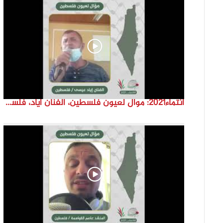
انتماء2021: موال لعيون فلسطين، الفنان اياد، فلسطين