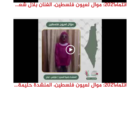
انتماء2021: موال لعيون فلسطين، الفنان بلال شعبان، الدنمارك
انتماء2021: موال لعيون فلسطين، المنشدة حليمة المصري، لبنان