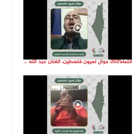
انتماء2021: موال لعيون فلسطين، الفنان عبد الله ابو زنيد، فلسطين