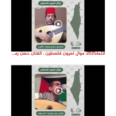
d
e
o
انتماء2021: موال لعيون فلسطين ، الفنان حسن رمزي ،الاردن