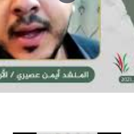
P
l
a
y
V
i