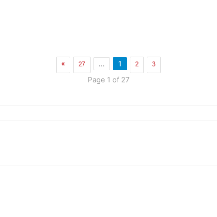
»
27
2
3
…
1
Page 1 of 27