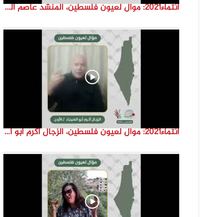
انتماء2021: موال لعيون فلسطين، المنشد عاصم القواسمة، الاردن
انتماء2021: موال لعيون فلسطين، الزجال أكرم أبو الهيجا، الاردن