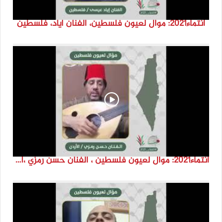
انتماء2021: موال لعيون فلسطين، الفنان اياد، فلسطين
انتماء2021: موال لعيون فلسطين ، الفنان حسن رمزي ،الاردن