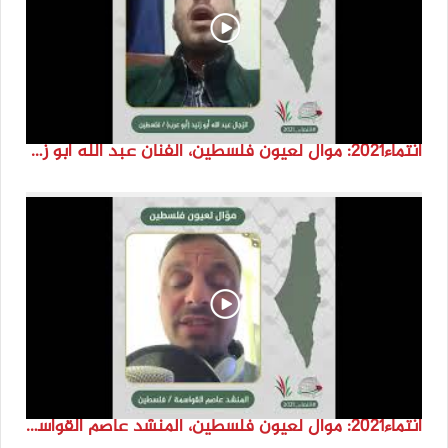
انتماء2021: موال لعيون فلسطين، الفنان عبد الله ابو زنيد، فلسطين
انتماء2021: موال لعيون فلسطين، المنشد عاصم القواسمة، الاردن