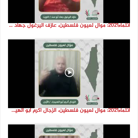
انتماء2021: موال لعيون فلسطين، عازف اليرغول جهاد أبو سند، الكويت
انتماء2021: موال لعيون فلسطين، الزجال أكرم أبو الهيجا، الاردن