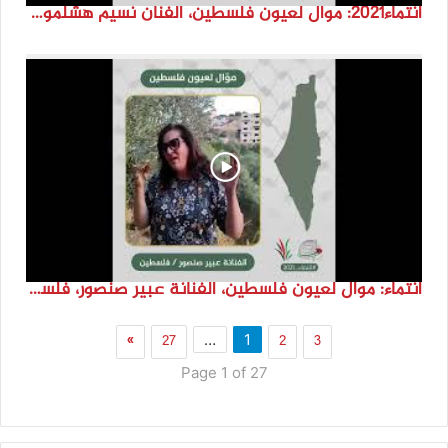
انتماء2021: موال لعيون فلسطين، الفنان نسيم هشلمون، فلسطين
انتماء: موال لعيون فلسطين، الفنانة عبير صنصور، فلسطين
»
27
2
3
…
1
Page 1 of 27