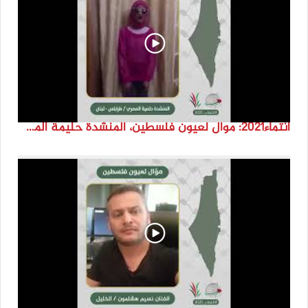
انتماء2021: موال لعيون فلسطين، المنشدة حليمة المصري، لبنان