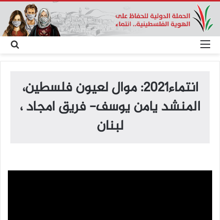
القائمة
بح
عن
انتماء2021: موال لعيون فلسطين،
المنشد يامن يوسف- فريق امجاد ،
لبنان