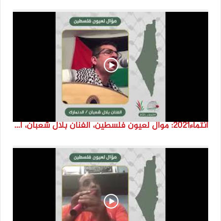
انتماء2021: موال لعيون فلسطين، الفنان بلال شعبان، الدنمارك